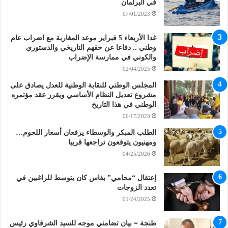
في البرلمان
07/01/2023
غدا الأربعاء 5 فبراير موعد المغاربة مع اضراب عام
وطني .. دفاعا عن حقهم التاريخي والدستوري
والكوني في ممارسة الإضراب
02/04/2025
المجلس الوطني للنقابة الوطنية للعدل يصادق على
مشروع تعديل النظام الأساسي ويقرر عقد مؤتمره
الوطني في هذا التاريخ
06/17/2023
الطلب المبكر والوسطاء يرفعان أسعار اللحوم…
ومهنيون يتوقعون تراجعها قريبا
04/25/2026
إعتقال “محامي” بفاس كان يتوسط للراغبين في
تعدد الزوجات
01/24/2025
طنجة = بيان تضامني موجه للسيد الشرقاوي رئيس