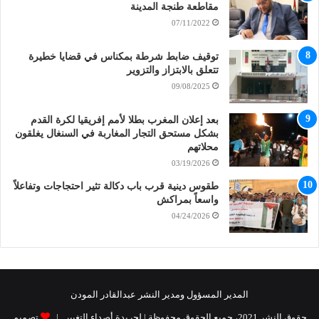
مقاطعة طنجة المدينة
07/11/2022
توقيف ضابط شرطة بمكناس في قضايا خطيرة
تتعلق بالابتزاز والتزوير
09/08/2025
بعد إعلان المغرب بطلا لأمم إفريقيا لكرة القدم
بشكل مستحق التجار المغاربة في السنغال يغلقون
محلاتهم
03/19/2026
طقوس دينية قرب باب دكالة تثير احتجاجات وتفاعلاً
واسعاً بمراكش
04/24/2026
المدير المسؤول ومدير النشر عبدالقادر المودن
حقوق النشر 2021، جميع الحقوق محفوظة | لجريدة أصداء التغيير |
تصميم