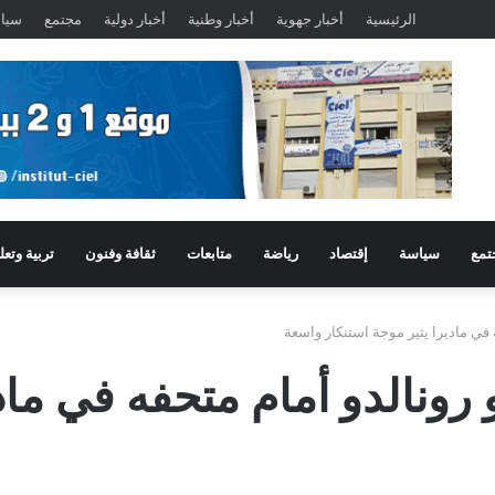
الرئيسية
أخبار جهوية
أخبار وطنية
أخبار دولية
مجتمع
سيا
تمع
سياسة
إقتصاد
رياضة
متابعات
ثقافة وفنون
تربية وتعل
 في ماديرا يثير موجة استنكار واسعة
 رونالدو أمام متحفه في مادي