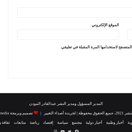
الموقع الإلكتروني
لمتصفح لاستخدامها المرة المقبلة في تعليقي.
المدير المسؤول ومدير النشر عبدالقادر المودن
| لجريدة أصداء التغيير |
تصميم وبرمجة Raidat media
ية
أخبار وطنية
أخبار دولية
مجتمع
سياسة
إقتصاد
رياضة
متابعات
ثقافة 
فيسبوك
تويتر
يوتيوب
انستقرام