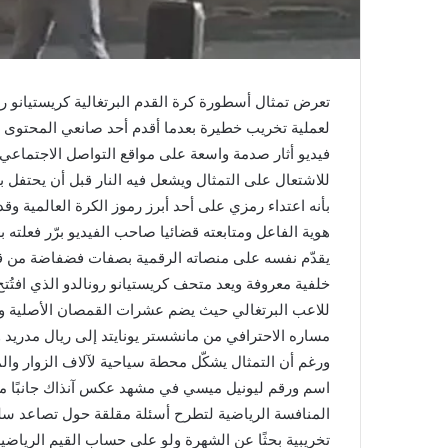
تعرض تمثال أسطورة كرة القدم البرتغالية كريستيانو ر
لعملية تخريب خطيرة بعدما أقدم أحد صانعي المحتوى ع
فيديو أثار صدمة واسعة على مواقع التواصل الاجتماعي
للاشتعال على التمثال ويشعل فيه النار قبل أن يحتفل
بأنه اعتداء رمزي على أحد أبرز رموز الكرة العالمية 
هوية الفاعل ومتابعته قضائيا صاحب الفيديو برّر فعلته ب
يقدّم نفسه على منصاته الرقمية بصفات فضفاضة من ق
للاعب البرتغالي حيث يضم عشرات القمصان الأصلية وال
مساره الاحترافي من مانشستر يونايتد إلى ريال مدريد 
اسم ورقم ليونيل ميسي في مشهد عكس آنذاك جانبًا من 
المنافسة الرياضية لتطرح أسئلة مقلقة حول تصاعد سل
تخريبية بحثًا عن الشهرة ولو على حساب القيم الرياضية و