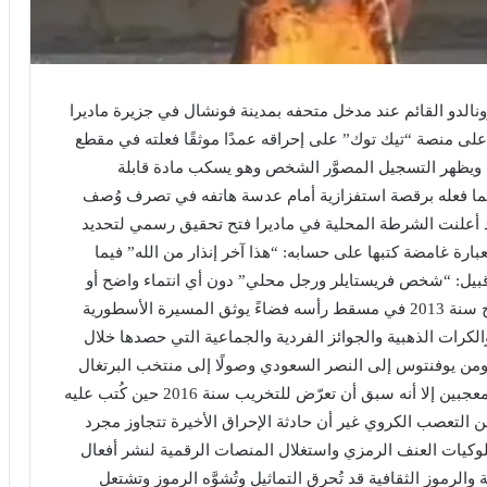
ونالدو القائم عند مدخل متحفه بمدينة فونشال في جزيرة ماديرا
لى منصة “تيك توك” على إحراقه عمدًا موثقًا فعلته في مقطع
 ويظهر التسجيل المصوَّر الشخص وهو يسكب مادة قابلة
 بما فعله برقصة استفزازية أمام عدسة هاتفه في تصرف وُصف
وقد أعلنت الشرطة المحلية في ماديرا فتح تحقيق رسمي لتحديد
عبارة غامضة كتبها على حسابه: “هذا آخر إنذار من الله” فيما
بيل: “شخص فريستايلر ورجل محلي” دون أي انتماء واضح أو
خلفية معروفة ويعد متحف كريستيانو رونالدو الذي افتُتح سنة 2013 في مسقط رأسه فضاءً يوثق المسيرة الأسطورية
كرات الذهبية والجوائز الفردية والجماعية التي حصدها خلال
ومن يوفنتوس إلى النصر السعودي وصولًا إلى منتخب البرتغال
ورغم أن التمثال يشكّل محطة سياحية لآلاف الزوار والمعجبين إلا أنه سبق أن تعرّض للتخريب سنة 2016 حين كُتب عليه
التعصب الكروي غير أن حادثة الإحراق الأخيرة تتجاوز مجرد
وكيات العنف الرمزي واستغلال المنصات الرقمية لنشر أفعال
الرموز الثقافية قد تُحرق التماثيل وتُشوَّه الرموز وتشتعل