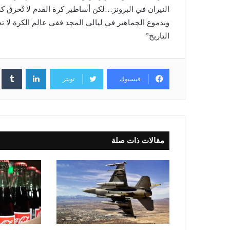
النيران في البرونز…لكن أساطير كرة القدم لا تُحرق كريستي
وبدموع الجماهير في ليالي المجد ففي عالم الكرة لا ت
التاريخ”
لينكدإن
فيسبوك
تويتر
مقالات ذات صلة