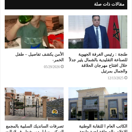
مقالات ذات صلة
طنجة : رئيس الغرفة الجهوية
الأمن يكشف تفاصيل – طفل
للصناعة التقليدية بالشمال يثير جدلاً
الخمر-
خلال افتتاح مهرجان الحلاقة
05/29/2026
والجمال بمرتيل
12/13/2025
الكاتب العام ا للنقابة الوطنية
تصرفات السانديك السلبية بالمجمع
للاعلام والصحافة لجهة طنجة
السكني سابل دور شطر ف لازالت