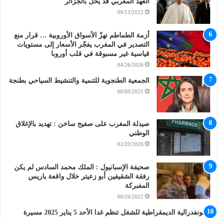
العهد المغربي قد يحل بالجزائر
09/13/2022
أزمة الطماطم تهزّ الأسواق الأوروبية … قرار منع
التصدير في المغرب يفجّر الأسعار إلى مستويات
قياسية غير مسبوقة في قلب أوروبا
04/26/2026
الجمعية الطنجوية للتنمية والتنشيط السياحي بطنجة
08/09/2021
صيدلة المغرب على صفيح ساخن : تهديد بالإغلاق
الوطني
02/20/2026
صحيفة الإسبانيول : الملك محمد السادس لم يكن
رفقة الشقيقين أبو زعيتر خلال واقعة باريس
المفبركة
08/26/2022
الكونفدرالية الديمقراطية للشغل تنظم غدا الأحد 5 يناير 2025 مسيرة