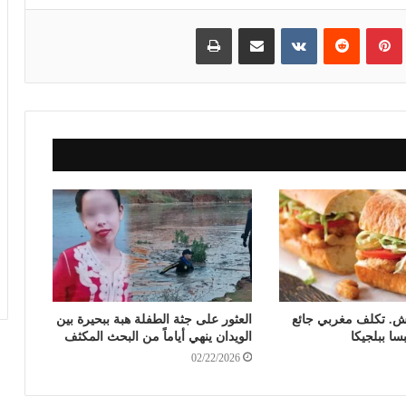
بينتيريست
مشاركة عبر البريد
طباعة
. تكلف مغربي جائع
العثور على جثة الطفلة هبة ببحيرة بين
سا ببلجيكا
الويدان ينهي أياماً من البحث المكثف
02/22/2026