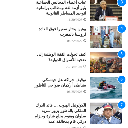
غياب أعضاء المجالس الجماعية
يثير أزمة ثقة ومطالب برلمانية
لتوحيد المساطر القانونية
11/30/2025
بوتين يختار سفيرا فوق العادة
لروسيا بالمغرب
08/22/2022
كيف تحولت القفة الوطنية إلى
ضحية للأسواق الدولية؟
منذ أسبوعين
توقيف حراكة عل جيتسكي
بشاطئ أركمان ضواحي الناظور
06/25/2023
الكولونيل الهبوب … قائد الدرك
الملكي بالناظور يزور سرية
سلوان ويقوم بخلع شارة وحزام
دركي قام بمخالفة عمدا