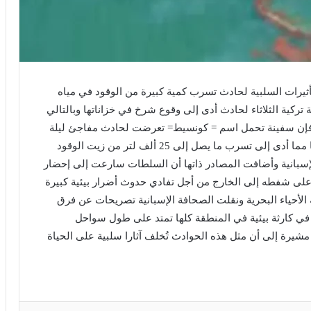
أثيرات السلبية لحادث تسرب كمية كبيرة من الوقود في مياه
ركية الثلاثاء لحادث أدى إلى وقوع شرخ في خزاناتها وبالتالي
 فإن سفينة تحمل اسم = كونسيط= تعرضت لحادث مفاجئ ليلة
أول أمس الثلاثاء تجلى في شرخ تعرض لها أحد خزاناتها مما أدى إلى تسرب ما يصل إلى 25 ألف لتر من زيت الوقود
سبانية وأضافت المصادر ذاتها أن السلطات سارعت إلى إحضار
على شفطه إلى الخارج من أجل تفادي حدوث أضرار بيئية كبيرة
فة الأحياء البحرية ونقلت الصحافة الإسبانية تصريحات عن فرق
في كارثة بيئية في المنطقة كلها تمتد على طول سواحل
شيرة إلى أن مثل هذه الحوادث تُخلف آثارا سلبية على الحياة