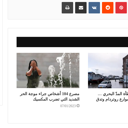
بينتيريست
مشاركة عبر البريد
طباعة
أة المدّ البحري …
مصرع 104 أشخاص جراء موجة الحر
شوارع روتردام وتدق
الشديد التي تضرب المكسيك
07/01/2023