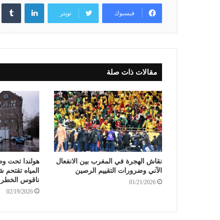
لينكدإن
فيسبوك
تويتر
مقالات ذات صلة
نقاش الهجرة في المغرب بين الانفعال
هولندا تحت وط
الآني وضرورات التقييم الرصين
المياه تقتحم 
ناقوس الخطر
01/21/2026
02/19/2026