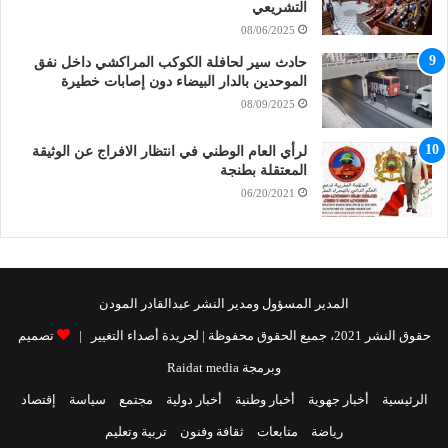
التشريعي
08/06/2025
حادث سير لحافلة الكوكب المراكشي داخل نفق
الموحدين بالدار البيضاء دون إصابات خطيرة
08/09/2025
لرأي العام الوطني في انتظار الافراج عن الوثيقة
المعتقلة بطنجة
06/20/2021
المدير المسؤول ومدير النشر عبدالقادر المودن
حقوق النشر 2021، جميع الحقوق محفوظة | لجريدة أصداء التغيير |
تصميم
وبرمجة Raidat media
الرئيسية
أخبار جهوية
أخبار وطنية
أخبار دولية
مجتمع
سياسة
إقتصاد
رياضة
متابعات
ثقافة وفنون
تربية وتعليم