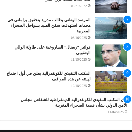
09/21/2022
المرصد الوطني يطالب مدريد بتحقيق برلماني في
هجمات استهدفت سفن الصيد بسواحل الصحراء
المغربية
08/16/2025
فواتير “ريضال” الصاروخية على طاولة الوالي
اليعقوبي
11/15/2025
المكتب التنفيذي للكونفدرالية يعلن في أول اجتماع
لهيئته عن هذه المواقف
12/18/2025
بيان المكتب التنفيذي للكونفدرالية الديمقراطية للشغلعن مجلس
الأمن الدولي بشأن قضية الصحراء المغربية
11/04/2025