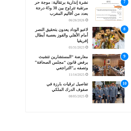
نشرة إنذارية برتقالية: موجة حر
مرتقبة تتراوح بين 38 و45 درجة
بعدد من أقاليم المغرب
06/26/2026
لاعبو الوداد يعدون بتحقيق النصر
أمام الأهلي والفوز بعصبة أبطال
إفريقيا
05/31/2023
معارضة “المستشارين تتشبث
برفض قانون “مجلس الصحافة”
وتصفه بـ”التراجعي
11/14/2025
تفاصيل ترقيات بارزة في
صفوف الدرك الملكي
08/05/2025