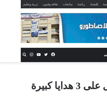
سة
إقتصاد
رياضة
متابعات
ثقافة وفنون
تربية وتعليم
فيسبوك
تويتر
يوتيوب
انستقرام
بحث
يم
عن
في زمن قياسي قايد ملحق بعمالة الدريوش يحصل على 3 هدايا كبيرة