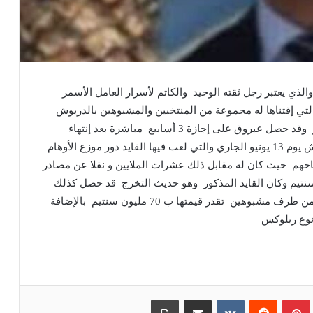
الذي يعتبر رجل ثقته الوحيد والكاتم لأسرار العامل الأسمر
تي إقتناها له مجموعة من المنتخبين والمشبوهين بالدريوش
والواقعة بحي ميموزا الفاخر القريب من محطة القطار وقد حصل عبروق على إجازة 3 أسابيع مباشرة بعد إنتهاء
الإنتخابات التشريعية الجزئية التي شهدتها دائرة الدريوش يوم 13 يونيو الجاري والتي لعب فيها القايد دور موزع الأوهام
حهم حيث كان له مقابل ذلك عشرات الملايين و نقلا عن مصادر
ة الهدية تقدر قيمتها بنحو 140 مليون سنتيم وكان القايد المذكور وهو حديث التخرج قد حصل كذلك
وقبل أسابيع من الآن على سيارة فاخرة رباعية الدفع من طرف مشبوهين تقدر قيمتها ب 70 مليون سنتيم بالإضافة
بينتيريست
مشاركة عبر البريد
طباعة