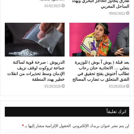
طارق يتجاوز الحاجز البحري ويهدد
01/02/2025
الساحل المغربي
09/02/2022
بعد قبلة ( بوش آ بوش ) للوزيرة
الدريوش : صرخة قوية لساكنة
بنعلي … الاتحادية حنان رحاب
جماعة تروكوت لوقف نزيف
تطالب أخنوش بفتح تحقيق في
الإدمان وسط تحذيرات من انفلات
الشق المتعلق ب تضارب المصالح
خطير يهدد المنطقة
05/29/2026
05/29/2024
اترك تعليقاً
لن يتم نشر عنوان بريدك الإلكتروني.
الحقول الإلزامية مشار إليها بـ
*