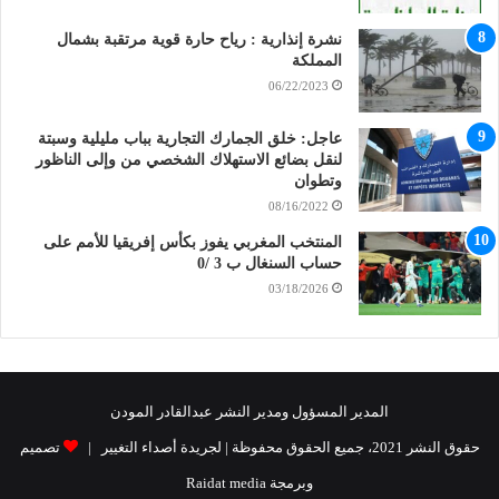
نشرة إنذارية : رياح حارة قوية مرتقبة بشمال
المملكة
06/22/2023
عاجل: خلق الجمارك التجارية بباب مليلية وسبتة
لنقل بضائع الاستهلاك الشخصي من وإلى الناظور
وتطوان
08/16/2022
المنتخب المغربي يفوز بكأس إفريقيا للأمم على
حساب السنغال ب 3 /0
03/18/2026
المدير المسؤول ومدير النشر عبدالقادر المودن
حقوق النشر 2021، جميع الحقوق محفوظة | لجريدة أصداء التغيير |
تصميم
وبرمجة Raidat media