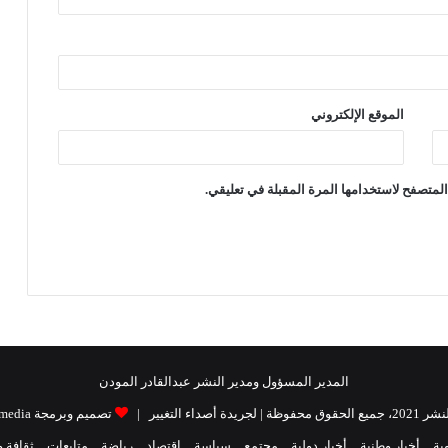
الموقع الإلكتروني
لمتصفح لاستخدامها المرة المقبلة في تعليقي.
المدير المسؤول ومدير النشر عبدالقادر المودن
| لجريدة أصداء التغيير |
تصميم وبرمجة Raidat media
ية
أخبار وطنية
أخبار دولية
مجتمع
سياسة
إقتصاد
رياضة
متابعات
ثقافة 