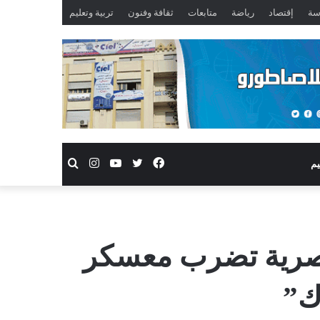
سة
إقتصاد
رياضة
متابعات
ثقافة وفنون
تربية وتعليم
فيسبوك
تويتر
يوتيوب
انستقرام
بحث
يم
عن
عنصرية تضرب معسكر
ك”