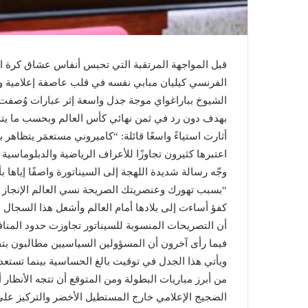
قبل المواجهة المرتقبة التي تحبس أنفاس عشاق كرة ال
الفرنسي كيليان مبابي نفسه في قلب عاصفة إعلامية
الشيوخ بباراغواي موجة جدل واسعة إثر عبارات وُصفت
بهدف دون رد في ثمن نهائي كأس العالم وبحسب ما يتم 
أثارت استياءً واسعًا قائلة: “كاميروني مستعمَر يتظ
اعتبرها كثيرون تجاوزًا للأعراف الرياضية والدبلوماسية
وجّه رسالة شديدة اللهجة إلى السيناتورة واصفًا إياها 
“بسبب تهورك وعنصريتك الصريحة نسي العالم الإنجاز 
كفؤ أساءت إلى بلادها أمام العالم وأشعل هذا السجال 
أن التصريحات المنسوبة للسيناتور تجاوزت حدود المنا
فيما رأى آخرون أن المسؤولين السياسيين مطالبون بتقد
ويأتي هذا الجدل في توقيت بالغ الحساسية بينما تستع
من أبرز مباريات البطولة ومن المتوقع أن تتجه الأنظا
الضجيج الإعلامي خارج المستطيل الأخضر والتركيز على