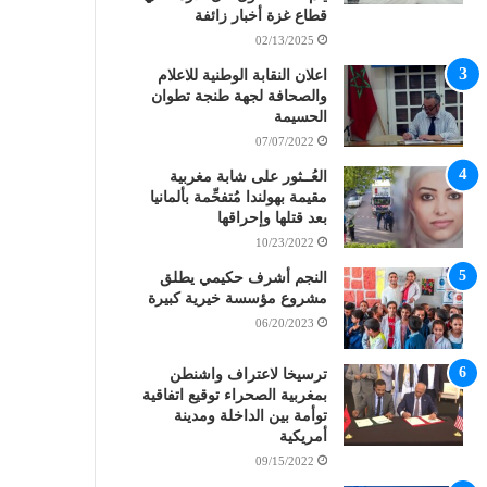
قطاع غزة أخبار زائفة
02/13/2025
اعلان النقابة الوطنية للاعلام
والصحافة لجهة طنجة تطوان
الحسيمة
07/07/2022
العُــثور على شابة مغربية
مقيمة بهولندا مُتفحِّمة بألمانيا
بعد قتلها وإحراقها
10/23/2022
النجم أشرف حكيمي يطلق
مشروع مؤسسة خيرية كبيرة
06/20/2023
ترسيخا لاعتراف واشنطن
بمغربية الصحراء توقيع اتفاقية
توأمة بين الداخلة ومدينة
أمريكية
09/15/2022