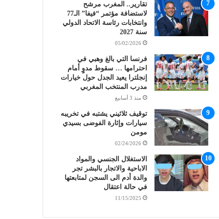
تقارير.. المغرب مرشح
لاستضافة مؤتمر “فيفا” الـ77
وانتخابات رئاسة الاتحاد الدولي
سنة 2027
05/02/2026
فرنسا التي بالغ وهبي في
احترامها … سقوط مدوٍ أمام
إنجلترا يعيد الجدل حول خيارات
مدرب المنتخب المغربي
منذ 3 أسابيع
توقيف ثلاثيني يشتبه في تخريبه
سيارات وإثارة الفوضى بسيدي
مومن
02/24/2026
الاستغلال الجنسي والمواد
الاباحية والاتجار بالبشر تجر
والدة أدم الى السجن لمتابعتها
في حالة اعتقال
11/15/2025