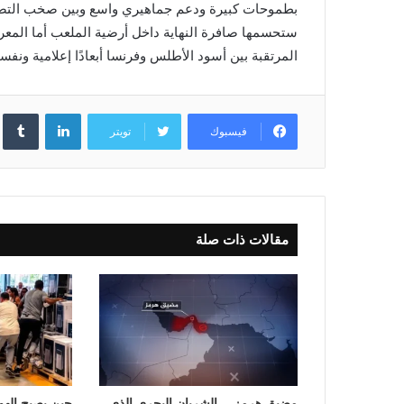
بطموحات كبيرة ودعم جماهيري واسع وبين صخب التصري
ستحسمها صافرة النهاية داخل أرضية الملعب أما المعرك
المرتقبة بين أسود الأطلس وفرنسا أبعادًا إعلامية ونفسي
لينكدإن
فيسبوك
تويتر
مقالات ذات صلة
مضيق هرمز… الشريان البحري الذي
حين يصبح الهوا