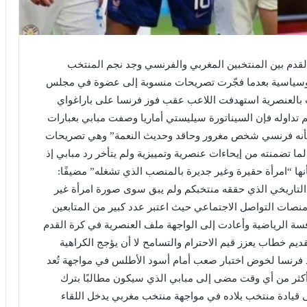
قدم بين المنتخبين المغربي والفرنسي وجد نجم المنتخب
 وسياسية بعدما فجّرت تصريحات منسوبة إلى عضوة في مجلس
 بالعنصرية استهدفت اللاعب عقب فوز فرنسا على باراغواي
تداوله فإن السيناتورة سيليستي أماريا وصفت مبابي بعبارات
اهر بأنه فرنسي شخص مغرور وحاقد وحديث النعمة” وهي تصريحات
 لما تضمنته من إيحاءات عنصرية وتمييزية ولم يتأخر رد مبابي إذ
بأنها “امرأة حقيرة وغير جديرة بالمنصب الذي تشغله” مضيفًا:
التاريخي الذي حققه منتخبكم ولم يبق سوى صورة امرأة غير
منصات التواصل الاجتماعي حيث اعتبر عدد كبير من المتابعين
فسة الرياضية وأعادت إلى الواجهة ملف العنصرية في كرة القدم
يم خطاب يعزز قيم الاحترام والتسامح لا أن يؤجج الكراهية
د فرنسا لخوض اختبار صعب أمام أسود الأطلس في مواجهة تُعد
ر أكثر من أي وقت مضى إلى مبابي الذي سيكون مطالبًا بترك
 قيادة منتخب بلاده في مواجهة منتخب مغربي يدخل اللقاء