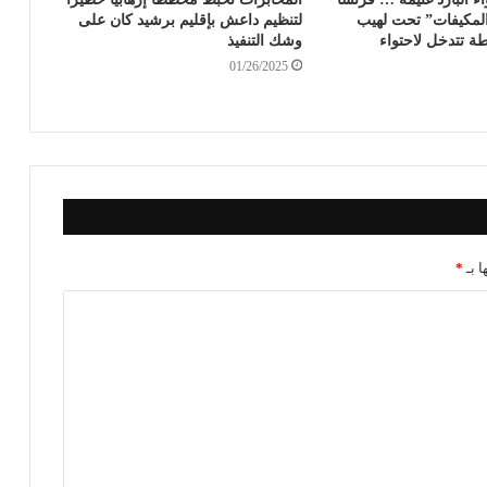
مكيفات” تحت لهيب
لتنظيم داعش بإقليم برشيد كان على
 تتدخل لاحتواء
وشك التنفيذ
01/26/2025
ا بـ
*