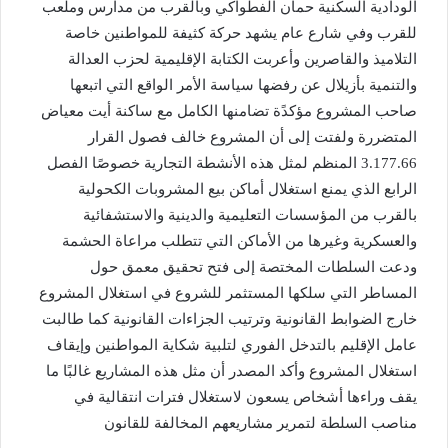
الودادية السكنية حمان الفطواكي وبالقرب من مدارس وملعب
للقرب وفي شارع عام يشهد حركة كثيفة للمواطنين خاصة
التلاميذ والقاصرين وأعربت الكتابة الإقليمية لحزب العدالة
والتنمية بأزيلال عن رفضها سياسة الأمر الواقع التي اتبعها
صاحب المشروع مؤكدًة تضامنها الكامل مع ساكنة أيت معياض
المتضررة ولفتت إلى أن المشروع خالف فصول القرار
3.177.66 المنظم لمثل هذه الأنشطة التجارية خصوصًا الفصل
الرابع الذي يمنع استغلال أماكن بيع المشروبات الكحولية
بالقرب من المؤسسات التعليمية والدينية والاستشفائية
والعسكرية وغيرها من الأماكن التي تتطلب مراعاة الحشمة
ودعت السلطات المختصة إلى فتح تحقيق معمق حول
المساطر التي سلكها المستثمر للشروع في استغلال المشروع
خارج الضوابط القانونية وترتيب الجزاءات القانونية كما طالبت
عامل الإقليم بالتدخل الفوري لتلبية شكاية المواطنين وإيقاف
استغلال المشروع وأكد المصدر أن مثل هذه المشاريع غالبًا ما
يقف وراءها أشخاص يسعون لاستغلال فترات انتقالية في
مناصب السلطة لتمرير مشاريعهم المخالفة للقانون