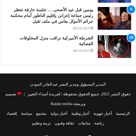
يومين قبل عيد الأضحى … جلسة حارقة تنتظر
رئيس جماعة إعزانن بإقليم الناظور أمام محكمة
جرائم الأموال بفاس في ملف ثقيل
06/24/2023
الشرطة الأميركية تراقب منزل المخلوقات
الفضائية
06/19/2023
المدير المسؤول ومدير النشر عبدالقادر المودن
حقوق النشر 2021، جميع الحقوق محفوظة | لجريدة أصداء التغيير |
تصميم
وبرمجة Raidat media
الرئيسية
أخبار جهوية
أخبار وطنية
أخبار دولية
مجتمع
سياسة
إقتصاد
رياضة
متابعات
ثقافة وفنون
تربية وتعليم