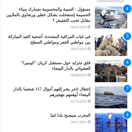
مسؤول : السيبة والمحسوبية بجمارك ميناء
الحسيمة إستفحلت بشكل خطير ورشاوي بالملايين
مقابل تجنب التفتيش ؟
06/22/2023
في غياب المراقبة المشددة، أضحية العيد المباركة
بين مواطني القعر ومواطني السطح
06/25/2023
قلق متزايد حول مستقبل كريان “كوميرا”
العشوائي بالدار البيضاء
09/08/2025
إعتقال تاجر بشر إلتهم أموال 117 شخصا بالدار
البيضاء أوهمهم بتهجيرهم
02/23/2025
المغرب سيصبح بلدا غنيا
06/11/2021