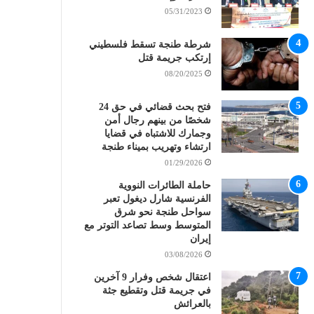
05/31/2023
شرطة طنجة تسقط فلسطيني
إرتكب جريمة قتل
08/20/2025
فتح بحث قضائي في حق 24
شخصًا من بينهم رجال أمن
وجمارك للاشتباه في قضايا
ارتشاء وتهريب بميناء طنجة
01/29/2026
حاملة الطائرات النووية
الفرنسية شارل ديغول تعبر
سواحل طنجة نحو شرق
المتوسط وسط تصاعد التوتر مع
إيران
03/08/2026
اعتقال شخص وفرار 9 آخرين
في جريمة قتل وتقطيع جثة
بالعرائش