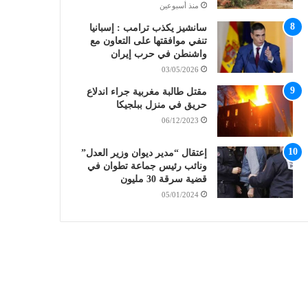
منذ أسبوعين
سانشيز يكذب ترامب : إسبانيا
تنفي موافقتها على التعاون مع
واشنطن في حرب إيران
03/05/2026
مقتل طالبة مغربية جراء اندلاع
حريق في منزل ببلجيكا
06/12/2023
إعتقال “مدير ديوان وزير العدل”
ونائب رئيس جماعة تطوان في
قضية سرقة 30 مليون
05/01/2024