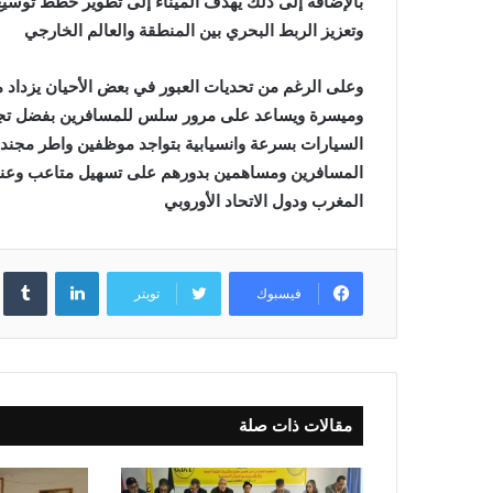
بالإضافة إلى ذلك يهدف الميناء إلى تطوير خطط توسي
وتعزيز الربط البحري بين المنطقة والعالم الخارجي
وعلى الرغم من تحديات العبور في بعض الأحيان يزداد م
وميسرة ويساعد
على مرور سلس للمسافرين بفضل تجن
السيارات بسرعة وانسيابية بتواجد موظفين واطر مجند
المسافرين ومساهمين بدورهم على تسهيل متاعب وعناء ا
المغرب ودول الاتحاد الأوروبي
لينكدإن
فيسبوك
تويتر
مقالات ذات صلة