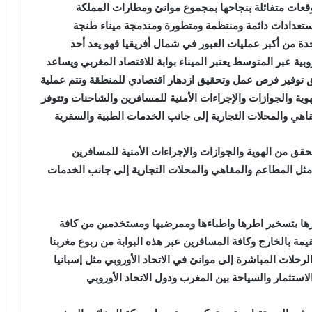
 5 يونيو 2023 بتحدي جديد وتوقعات متفائلة بنجاحها بمجموع موانئ ومطارات المملكة
استعدادات دائمة ومنتظمة ومتطورة ومندمجة ميناء طنجة
ة من أكبر عمليات العبور في شمال أفريقيا فهو يعد أحد
وبية عبر المتوسط يعتبر الميناء بوابة للاقتصاد المغربي ويساعد
ق توفير فرص عمل وتحقيق ازدهار اقتصادي للمنطقة وتتم عملية
ية والجوازات والإجراءات الأمنية للمسافرين والشاحنات وتتوفر
هي والمحلات التجارية إلى جانب الخدمات الطبية والسفرية
حقق من الهوية والجوازات والإجراءات الأمنية للمسافرين
مثل المطاعم والمقاهي والمحلات التجارية إلى جانب الخدمات
ا بتسخير اطرها واطباءها وممرضيها ومستخدمين من كافة
يمة بالخارج وكافة المسافرين عبر هذه البوابة من ربوع مغربنا
لرحلات المباشرة إلى موانئ في الاتحاد الأوروبي مثل إسبانيا
الاستثمار والسياحة بين المغرب ودول الاتحاد الأوروبي