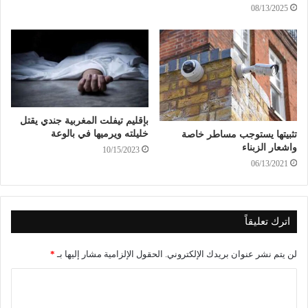
08/13/2025
بإقليم تيفلت المغربية جندي يقتل
خليلته ويرميها في بالوعة
تثبيتها يستوجب مساطر خاصة
واشعار الزبناء
10/15/2023
06/13/2021
اترك تعليقاً
لن يتم نشر عنوان بريدك الإلكتروني.
الحقول الإلزامية مشار إليها بـ
*