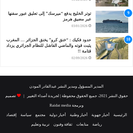
توتر الخليج يدفع “ميرسك” إلى تعليق عبور سفنها
عبر مضيق هرمز
03/01/2026
حدود فكيك : “خنق كرو” يخنق الجزائر … المغرب
يثبت قوته والماضي الفاشل للنظام الجزائري يزداد
قتامة !!
02/09/2026
المدير المسؤول ومدير النشر عبدالقادر المودن
حقوق النشر 2021، جميع الحقوق محفوظة | لجريدة أصداء التغيير |
تصميم
وبرمجة Raidat media
الرئيسية
أخبار جهوية
أخبار وطنية
أخبار دولية
مجتمع
سياسة
إقتصاد
رياضة
متابعات
ثقافة وفنون
تربية وتعليم