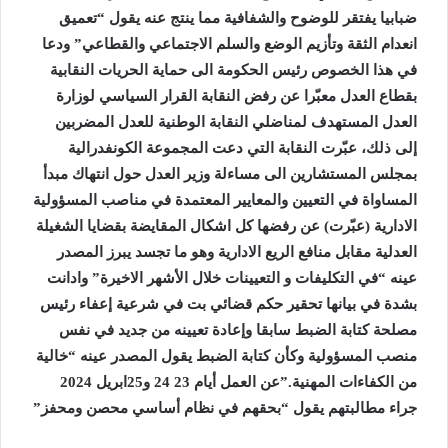
ضبابيا يفتقر للوضوح والشفافية مما ينتج عنه يقول “تعميق
انعدام الثقة وتأزيم الوضع والسلم الاجتماعي والقطاعي” ودعا
في هذا الخصوص رئيس الحكومة الى حماية الحريات النقابية
بقطاع العدل معبّرا عن رفض النقابة القرار السياسي لوزارة
العدل المستهدف لمناضلي النقابة الوطنية للعدل المضربين
إلى ذلك، عبّرت النقابة التي دعت المجموعة الكونفدرالية
بمجلس المستشارين الى مساءلة وزير العدل حول انتهاك مبدأ
المساواة في التعيين والمعايير المعتمدة في مناصب المسؤولية
الادارية (عبّرت) عن رفضها كل اشكال المقايضة بقضايا الشغيلة
العدلية مقابل منافع الريع الادارية وهو ما تجسد يبرز المصدر
عينه “في التكليفات و التعيينات خلال الأشهر الاخيرة” وادانت
بشدة في بيانها تحقير حكم قضائي بت في شرعية إعفاء رئيس
مصلحة كتابة الضبط سابقا وإعادة تعيينه من جديد في نفس
منصب المسؤولية وكأن كتابة الضبط يقول المصدر عينه “خالية
من الكفاءات المهنية.”عن العمل أيام 23 24 و25ابريل 2024
جراء مطالبتهم يقول “بحقهم في نظام أساسي محصن ومحفز”