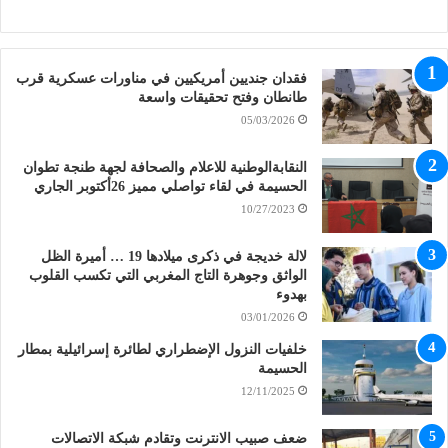
فقدان جنديين أمريكيين في مناورات عسكرية قرب
طانطان وفتح تحقيقات واسعة
05/03/2026
النقابةالوطنية للاعلام والصحافة لجهة طنجة تطوان
الحسيمة في لقاء تواصلي مميز 26أكتوبر الجاري
10/27/2023
لالة خديجة في ذكرى ميلادها 19 … أميرة الظل
الواثق وجوهرة التاج المغربي التي تكسب القلوب
بهدوء
03/01/2026
خلفيات النزول الإضطراري لطائرة إسرائيلية بمطار
الحسيمة
12/11/2025
ضعف صبيب الانترنت وتقادم شبكة الاتصالات