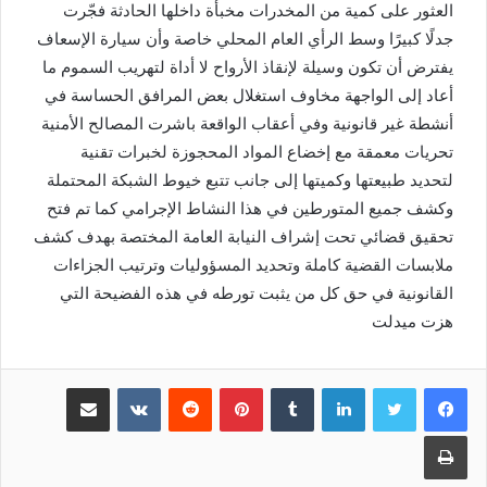
العثور على كمية من المخدرات مخبأة داخلها الحادثة فجّرت
جدلًا كبيرًا وسط الرأي العام المحلي خاصة وأن سيارة الإسعاف
يفترض أن تكون وسيلة لإنقاذ الأرواح لا أداة لتهريب السموم ما
أعاد إلى الواجهة مخاوف استغلال بعض المرافق الحساسة في
أنشطة غير قانونية وفي أعقاب الواقعة باشرت المصالح الأمنية
تحريات معمقة مع إخضاع المواد المحجوزة لخبرات تقنية
لتحديد طبيعتها وكميتها إلى جانب تتبع خيوط الشبكة المحتملة
وكشف جميع المتورطين في هذا النشاط الإجرامي كما تم فتح
تحقيق قضائي تحت إشراف النيابة العامة المختصة بهدف كشف
ملابسات القضية كاملة وتحديد المسؤوليات وترتيب الجزاءات
القانونية في حق كل من يثبت تورطه في هذه الفضيحة التي
هزت ميدلت
لينكدإن
بينتيريست
مشاركة عبر البريد
طباعة