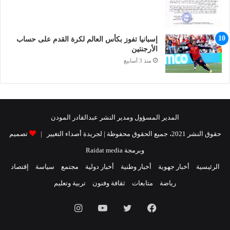
إسبانيا تفوز بكأس العالم لكرة القدم على حساب
الأرجنتين
منذ 3 أسابيع
المدير المسؤول ومدير النشر عبدالقادر المودن
حقوق النشر 2021، جميع الحقوق محفوظة | لجريدة أصداء التغيير |
تصميم
وبرمجة Raidat media
الرئيسية
أخبار جهوية
أخبار وطنية
أخبار دولية
مجتمع
سياسة
إقتصاد
رياضة
متابعات
ثقافة وفنون
تربية وتعليم
فيسبوك
تويتر
يوتيوب
انستقرام