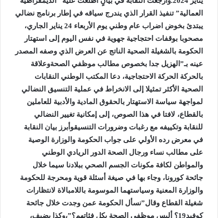
يناير 2024.وأرجعت النقابة في بيانٍ اطلعت عليه “الديمقراطية
العمالية” تنفيذ القرار الذي يندرج سياقه في إطار برنامج نضالي
يبتدئ بخوض اضراب عام وطني يوم الأربعاء 24 يناير الجاري،
مصحوبا بوقفات احتجاجية جهوية في نفس اليوم إلى استهتار
الحكومة بالشغيلة الصحية الناتج عن العرض الذي وصفه المصدر
عينه بـ”الهزيل جدا بخصوص مطالب موظفي الصحةوعلاقة
بالحركة الحركة الاحتجاجية، دعا المكتب الوطني النقابات
الصحية الأكثر تمثيلا إلى الانخراط في عملية التنسيق النضالي
لمواجهة سياسة الاستهتار بالحقوق المادية والأدبية للعاملين
بالقطاع، لافتا في هذا الصوص، إلى إمكانية تغيير النضالي
للنقابة وتكييفه مع رغبات وضرورات التنسيقوأبرز بيان النقابة
في معرض رده الأولي على جواب الحكومة والوزارة الوصية
على مطالب نساء ورجال الصحة الدور الريادي الوطني
والمواطن لكافة مكونات الجسم الصحي ببلادنا سيما خلال
جائحة كورونا، وجاء بها في صيغة أسئلة قوية ومحرجة للحكومة
والوزارة المعنية وسياستهما الموسومة باللامبالاة لانتظارات
شغيلة القطاع وقال”نسأل الحكومة عمن وجدت خلال جائحة
كوفيد19؟ أليس موظفي الصحة بكل فئاتهم؟”،وكذا يضيف،