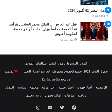
أصداء التغيير 02 أكتوبر 2024
10/02/2024
قبل عيد العرش … الملك محمد السادس يترأس
غداً الجمعة مجلساً وزارياً حاسماً وآخر محطة
لحكومة أخنوش
منذ أسبوعين
المدير المسؤول ومدير النشر عبدالقادر المودن
حقوق النشر 2021، جميع الحقوق محفوظة | لجريدة أصداء التغيير |
تصميم
وبرمجة Raidat media
الرئيسية
أخبار جهوية
أخبار وطنية
أخبار دولية
مجتمع
سياسة
إقتصاد
رياضة
متابعات
ثقافة وفنون
تربية وتعليم
فيسبوك
تويتر
يوتيوب
انستقرام