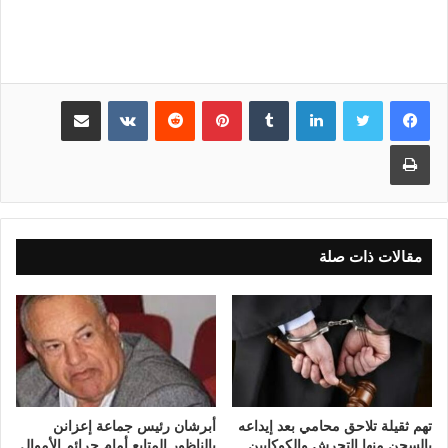
لينكدإن
بينتيريست
مشاركة عبر البريد
طباعة
مقالات ذات صلة
تهم ثقيلة تلاحق محامي بعد إيداعه
أبرشان رئيس جماعة إعزانن
بالسجن منها التحرش والكوكايين
بالناظور المتابع أمام جرائم الأموال