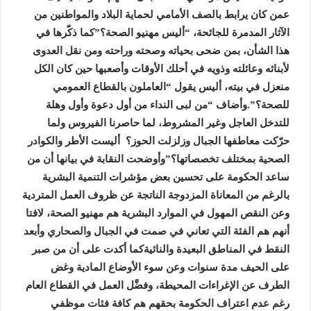
عمن كان يرابط بالصف الأمامي لحماية البلاد والمواطنين من
الآثار المدمرة للجائحة، “أليس مهنيو الصحة؟”كما ذكّرها في
هذا الشأن، بمن ضحى بحياته وصحته وراحته ومن نقل العدوى
لأبنائه وعائلته وذويه في أحلك الأوقات وأصعبها حين كان الكل
منعزل في بيته، أليس يقول “العاملون بالقطاع العمومي
للصحة؟”.وأضاف “من لبى النداء من أول دعوة وأول وهلة
للتدخل العاجل وغير المشروط، لما حاصرنا الفيروس ولما
حرّكت معاطفها الجبال وزلزلت الحوز؟ أليست الأطر والكوادر
الصحية بمختلف تخصصاتها؟”وأوضحت النقابة في بيانها أن من
ساعد الحكومة على تحسين بعض مؤشرات التنمية البشرية
بالرغم من المعاناة المزدوجة الناتجة عن ظروف العمل المتردية
وعن النقص المهول في الموارد البشرية هم مهنيو الصحة، لافتا
أنهم هم الفئة التي تعاني في صمت في الجبال والصحاري وأبعد
النقط في المناطق البعيدة والنائيةكما أكدت على أن من صبر
على الحيف مدة سنوات وعن سوء الأوضاع المادية وغض
الطرف عن الإغراءات المحيطة، وفضَّل العمل في القطاع العام
رغم عدم اعتراف الحكومة بحقهم هم كافة فئات موظفي