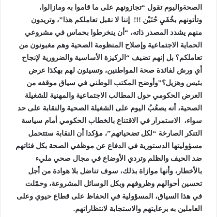
الصحةواليوم تقول “تجازونهم على ما قاموا به ومازالوا،
وتأتونهم بخُفَيِ حُنَيْن !!! إننا لا نقبل تعاملكم هذا”، وتريدون
منهم يشدد المصدر ذاته، “أن ينخرطوا بحماس في مشروعي
الحماية الاجتماعية وإصلاح المنظومة الصحية وهم مغبونون من
تعاملكم؟ بل إنهم تضيف “الركيزة الأساسية والضرورية لإنجاح
أي ورش لفائدة صحة المواطنين، وتسيئون لهم بهكذا عرض
بئيس وهزيل؟”وأوضح المكتب الوطني في سياق موقفه من
العرض الحكومي حول المطالب الاجتماعية والمهنية للشغيلة
الصحية، أنه يصعُبُ اليوم على الشغيلة الصحية والنقابة على حد
سواء، الاستمرار في الاقتناع بالخطاب الحكومي أمام سياسة
التنكر الصارخة “لكل تضحياتهم”، مؤكدا أن النقابة ستتحمل
مسؤوليتها الدستورية في الدفاع عن موظفي الصحة بكل فئاتهم
ضد الحيف والظلم وتردي الأوضاع في مجال صحي مليء
بالأخطار، وأنها موازاة بذلك، سوف تناضل بلا هوادة من أجل
تحسين أحوالهم وظروفهم وبكل الوسائل المشروعة، وحمّلت
في هذا السياق، المسؤولية في الحفاظ على قطاع حيوي وعلى
العاملين به برعايتهم والاستجابة لانتظاراتهم.