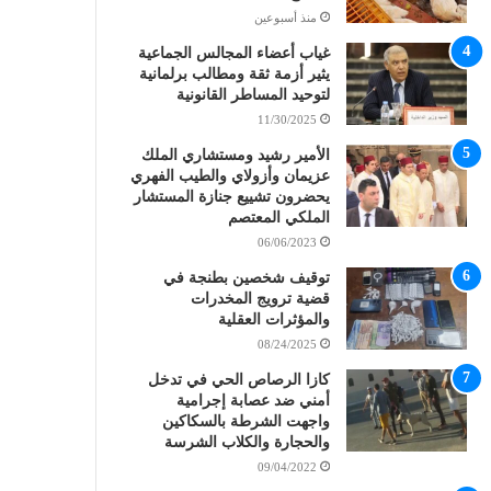
منذ أسبوعين
غياب أعضاء المجالس الجماعية
يثير أزمة ثقة ومطالب برلمانية
لتوحيد المساطر القانونية
11/30/2025
الأمير رشيد ومستشاري الملك
عزيمان وأزولاي والطيب الفهري
يحضرون تشييع جنازة المستشار
الملكي المعتصم
06/06/2023
توقيف شخصين بطنجة في
قضية ترويج المخدرات
والمؤثرات العقلية
08/24/2025
كازا الرصاص الحي في تدخل
أمني ضد عصابة إجرامية
واجهت الشرطة بالسكاكين
والحجارة والكلاب الشرسة
09/04/2022