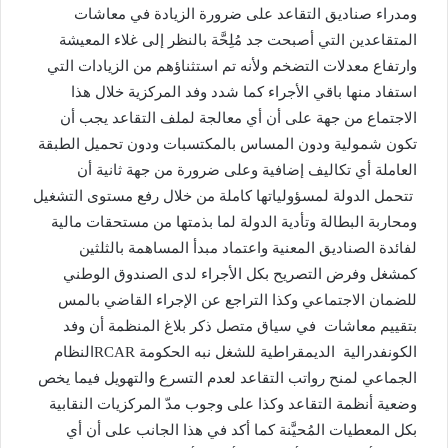
ومدراء صناديق التقاعد على ضرورة الزيادة في معاشات
المتقاعدين التي أصبحت جد مُلِحَّة بالنظر إلى غلاء المعيشة
وارتفاع معدلات التضخم ولأنه تم استثناؤهم من الزيادات التي
استفاد منها باقي الأجراء كما شدد وفد المركزية خلال هذا
الاجتماع من جهة على أن أي معالجة لملف التقاعد يجب أن
تكون شمولية ودون المساس بالمكتسبات ودون تحميل الطبقة
العاملة أي تكاليف إضافية وعلى ضرورة من جهة ثانية أن
تتحمل الدولة لمسؤولياتها كاملة من خلال رفع مستوى التشغيل
ومحاربة البطالة وتأدية الدولة لما بذمتها من مستحقات مالية
لفائدة الصناديق المعنية واعتماد مبدأ المساهمة بالثلثين
كمشغل وفرض التصريح بكل الأجراء لدى الصندوق الوطني
للضمان الاجتماعي وكذا التراجع عن الإجراء القاضي بالمس
بتقييم معاشات في سياق متصل ذكر بلاغ المنظمة أن وفد
الكونفدرالية الديمقراطية للشغل نبه الحكومة RCARالنظام
الجماعي لمنح رواتب التقاعد لعدم التسرع والتهويل فيما يخص
وضعية أنظمة التقاعد وكذا على وجوب مدّ المركزيات النقابية
بكل المعطيات المُحيَّنة كما أكد في هذا الجانب على أن أي