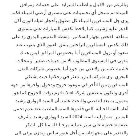
وبالرغم من الأقبال والطلب المتزايد على خدمات ومرافق
الميناء لم تسجل أي تحسينات على مستوى أرضي الميناء فكما
يرى جل المسافرين الميناء كل مطوق بأحجار ثقيلة الوزن أكل
الدهر عليه وشرب كما يلاحظ تكدس السيارات على مستوى
منطقة الفحص بجهاز السكانير ونقطة التفتيش اليدوي زد على
ذلك تكدس المسافرين الراجلين بنفق العبور الذي يلتهب عند
صعود أو نزول المسافرين أما بخصوص المرافق ليس هناك
مقهى في المستوى المطلوب الا من خيمات صغير أو محلات
خشبية لاتسمن ولاتغني من جوع أما بخصوص شركات النقل
البحري نرى شركة بالياريا تتعثر في رحلاتها حيث يشتكي
المسافرين من التأخر في موعود خروج ودخول بواخرها من جهة
أخرى ولنكون منصفين شركة Aml تلتزم بوقت الخروج كما هو
معمول به بعد التقصي والبحث علمنا أن السيد الهواري رشيد
أعاد الثقة للجالية التي فقدوها السنة الماضية عند عدم تحمل
المسير مسؤوليته لسنة 2024 السيد الهواري رشيد يشرف
بصفة شخصية على سير عملية مرحبا فله منا كل الشكر
والتقدير على مجهوداته من أجل عبور سلس ومتزن يرقى الى