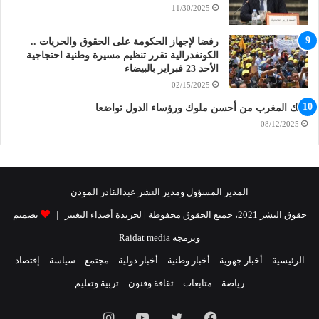
11/30/2025
رفضا لإجهاز الحكومة على الحقوق والحريات ..
الكونفدرالية تقرر تنظيم مسيرة وطنية احتجاجية
الأحد 23 فبراير بالبيضاء
02/15/2025
ملك المغرب من أحسن ملوك ورؤساء الدول تواضعا
08/12/2025
المدير المسؤول ومدير النشر عبدالقادر المودن
حقوق النشر 2021، جميع الحقوق محفوظة | لجريدة أصداء التغيير |
تصميم
وبرمجة Raidat media
الرئيسية
أخبار جهوية
أخبار وطنية
أخبار دولية
مجتمع
سياسة
إقتصاد
رياضة
متابعات
ثقافة وفنون
تربية وتعليم
فيسبوك
تويتر
يوتيوب
انستقرام