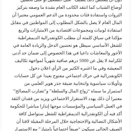
أوضاع الشباب كما انتقد الكاتب العام بشدة ما وصفه بتركيز
الثروات واستفادة فئات محدودة من الدعم العمومي معتبرا أن
المال العام لا يصل بالشكل المطلوب إلى المواطنين في مقابل
استفادة لوبيات ومجموعات اقتصادية من الامتيازات والريع
مؤكدا في سياق كلمته أن مطلب الكونفدرالية الديمقراطية
للشغل الأساسي سيظل هو تحسين الدخل والزيادة العامة في
الأجور والمعاشات داعيا في هذا الخصوص إلى ضمان حد أدنى
للكرامة لا يقل عن 5000 درهم صافية شهرياً لمواجهة تكاليف
المعيشة وفي ما اعتبره الكثير من الرأي اعلان دخول
الكونفدرالية في حراك اجتماعي مفتوح بعيدا عن كل حسابات
وتأويلات سياسوية وانتخابية ضيقة حذر هوير العلمي من
استمرار ما سماه “زواج المال والسلطة” و”تضارب المصالح”
معتبرا أن ذلك يهدد الاستقرار الاجتماعي ويزيد من فقدان الثقة
في العمل السياسي والمؤسسات موجها إنذارا مباشرا للحكومة
أكد فيه أن الكونفدرالية الديمقراطية للشغل ستواصل كافة
الأشكال النضالية والاحتجاجية خلال المرحلة المقبلة لافتا أن
الصيف الحالي سيكون “صيفاً اجتماعياً بامتياز” مع الاستمرار