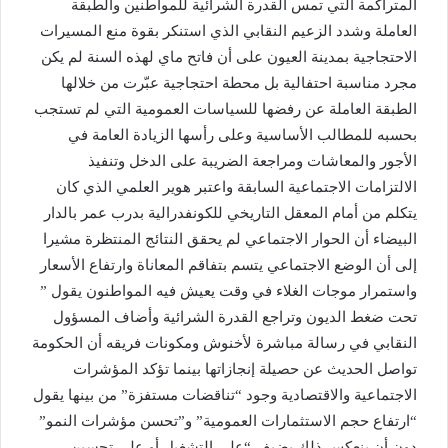
المتراكمة التي تمس القدرة الشرائية للمواطنين والطبقة
العاملة وشدد الزعيم النقابي الذي استنكر بقوة منع المسيرات
الاحتجاجية بمدينة العيون على أن فاتح ماي لهذه السنة لم يكن
مجرد مناسبة احتفالية بل محطة احتجاجية عبّرت من خلالها
الطبقة العاملة عن رفضها للسياسات العمومية التي لم تستجب
بحسبه للمطالب الأساسية وعلى رأسها الزيادة العامة في
الأجور والمعاشات ومراجعة الضريبة على الدخل وتنفيذ
الالتزامات الاجتماعية السابقة واعتبر هوير العلمي الذي كان
يتكلم من أمام المعقل التاريخي للكونفدرالية بدرب عمر بالدار
البيضاء أن الحوار الاجتماعي لم يحقق النتائج المنتظرة مشيرا
إلى أن الوضع الاجتماعي يتسم بتفاقم المعاناة وارتفاع الأسعار
واستمرار موجات الغلاء في وقت يعيش فيه المواطنون يقول ”
تحت ضغط الديون وتراجع القدرة الشرائية وأضاف المسؤول
النقابي في رسالة مباشرة لأخنوش ومكونات فريقه أن الحكومة
تواصل الحديث عن حصيلة إنجازاتها بينما تؤكد المؤشرات
الاجتماعية والاقتصادية وجود “تناقضات مستفزة” من بينها يقول
“ارتفاع حجم الاستثمارات العمومية” و”تحسن مؤشرات النمو”
دون أن ينعكس ذلك يضيف “على التشغيل أو على تحسين