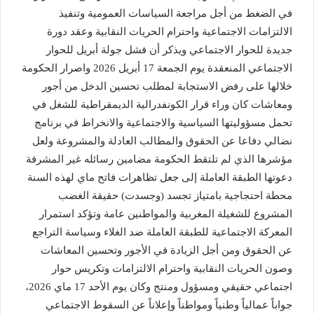
في الضغط من أجل مراجعة السياسات العمومية وتنفيذ
الالتزامات الاجتماعية واحترام الحريات النقابية وعقد دورة
جديدة للحوار الاجتماعي ويذكر أن فشل جولة أبريل للحوار
الاجتماعي المنعقدة يوم الجمعة 17 أبريل 2026 واصرار الحكومة
خلالها على رفض الاستجابة لمطلب تحسين الدخل من أجور
ومعاشات كان وراء قرار الكونفدرالية الديمقراطية للشغل في
تحمل مسؤوليتها السياسية والاجتماعية والانخراط في برنامج
نضالي دفاعا عن الحقوق والمطالب العادلة والمشروعة ولعل
مؤشرها الذي لم تلتقط الحكومة مضامين رسائله غير المشرفة
دعوتها الطبقة العاملة إلى جعل تظاهرات فاتح ماي لهذه السنة
محطة احتجاجية بامتياز تجسد (وجسدت) حقيقة الغضب
المشروع للشغيلة المغربية والمواطنين عامة وتؤكد استمرار
المعركة الاجتماعية للطبقة العاملة ضد الغلاء وسياسة التراجع
عن الحقوق ومن أجل الزيادة في الأجور وتحسين المعاشات
وصون الحريات النقابية واحترام الالتزامات وتكريس حوار
اجتماعي حقيقي ومسؤول ومنتج وكان يوم الأحد 17 ماي 2026،
جواباً عمالياً وطنياً ومواطناً وإعلاناً عن السقوط الاجتماعي