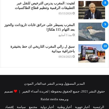
لفتيت: المغرب يدرس الترخيص للنقل عبر
التطبيقات الرقمية وتنظيم قطاع الطاكسيات
05/15/2026
المغرب يسيطر على حرائق غابات تارودانت والحوز
بعد التهام 115 هكتارًا
منذ 3 أسابيع
سبق ل رالي المغرب التاريخي ان حط بخنيفرة
باحترافية ميدانية
09/24/2025
المدير المسؤول ومدير النشر عبدالقادر المودن
حقوق النشر 2021، جميع الحقوق محفوظة | لجريدة أصداء التغيير |
تصميم
وبرمجة Raidat media
الرئيسية
أخبار جهوية
أخبار وطنية
أخبار دولية
مجتمع
سياسة
إقتصاد