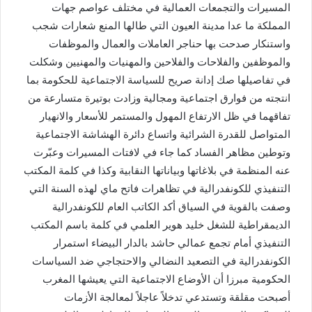
المسيرات والتجمعات العمالية في مختلف عواصم جهات
المملكة ما عدا مدينة العيون التي طالها المنع شعارات شجب
واستنكار صدحت بها حناجر العاملات والعمال والموظفات
والموظفين والفلاحات والفلاحين والمهنيات والمهنيين وشكلت
في تفاصيلها صك إدانة صريح للسياسة الاجتماعية للحكومة بما
انتجته من فوارق اجتماعية ومجالية وزادت بوتيرة متسارعة من
تفاقهما في ظل الارتفاع المهول والمستمر للأسعار والانهيار
المتواصل للقدرة الشرائية واتساع دائرة الهشاشة الاجتماعية
وتوطين مظاهر الفساد كما جاء في لافتات المسيرات وعبّرت
عنه المنظمة في بلاغاتها وبياناتها النقابية وكذا في كلمة المكتب
التنفيذي للكونفدرالية في تظاهرات فاتح ماي لهذه السنة التي
وصفت بالقوية في السياق أكد الكاتب العام للكونفدرالية
الديمقراطية للشغل خليد هوير العلمي في كلمة باسم المكتب
التنفيذي أمام تجمع عمالي حاشد بالدار البيضاء استمرار
الكونفدرالية في التصعيد النضالي والاحتجاجي ضد السياسات
الحكومية مبرزا أن الأوضاع الاجتماعية التي يعيشها المغرب
أصبحت مقلقة وتستدعي تدخلاً عاجلاً لمعالجة الأزمات