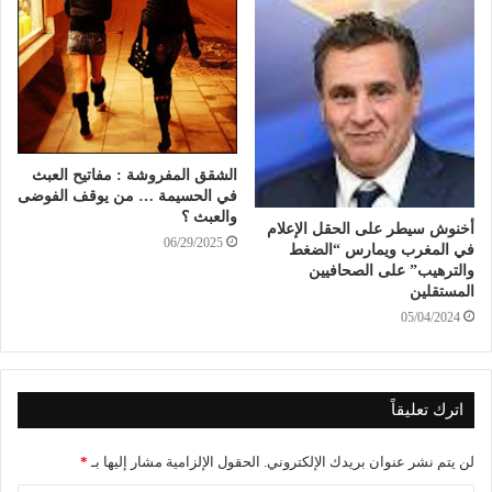
الشقق المفروشة : مفاتيح العبث
في الحسيمة … من يوقف الفوضى
والعبث ؟
أخنوش سيطر على الحقل الإعلام
06/29/2025
في المغرب ويمارس “الضغط
والترهيب” على الصحافيين
المستقلين
05/04/2024
اترك تعليقاً
لن يتم نشر عنوان بريدك الإلكتروني.
الحقول الإلزامية مشار إليها بـ
*