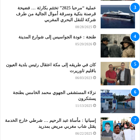
عملية “مرحبا 2025” تختتم بكارثة … فضيحة
قرصنة بنكية وسرقة أموال الجالية من طرف
شركة للنقل البحري المغربي
08/28/2025
طنجة : عودة الجواسيس إلى شوارع المدينة
05/20/2026
كان في طريقه إلى مكة اعتقال رئيس بلدية العيون
باقليم تاوريرت
06/03/2023
نزلاء المستشفى الجهوي محمد الخامس بطنجة
يستنكرون
11/13/2025
إسبانيا : مأساة عبد الرحيم … شرطي خارج الخدمة
يقتل شاب مغربي مريض بمدريد
06/22/2025