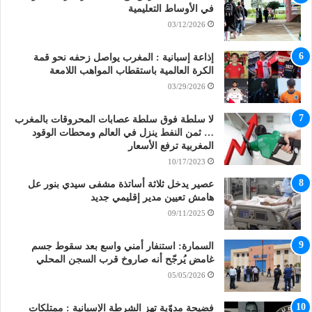
في الأوساط التعليمية
03/12/2026
إذاعة إسبانية : المغرب يواصل زحفه نحو قمة
الكرة العالمية باستقطاب المواهب اللامعة
03/29/2026
لا سلطة فوق سلطة عصابات المحروقات بالمغرب
… ثمن النفط ينزل في العالم ومحطات الوقود
المغربية ترفع الأسعار
10/17/2023
عصير يدخل ثلاثة أساتذة مشفى سيدي بنور عل
هامش تعيين مدير إقليمي جديد
09/11/2025
السمارة: استنفار أمني واسع بعد سقوط جسم
غامض يُرجّح أنه صاروخ قرب السجن المحلي
05/05/2026
فضيحة مدوّية تهز الشرطة الإسبانية : ممتلكات