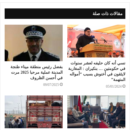
مقالات ذات صلة
نسي أنه كان حليفه لعشر سنوات
بفضل رئيس منطقة ميناء طنجة
في حكومتين … بنكيران : المغاربة
المدينة عملية مرحبا 2025 مرت
لايثقون في أخنوش بسبب “أمواله
في أحسن الظروف
المتهمة”
09/07/2025
05/01/2024