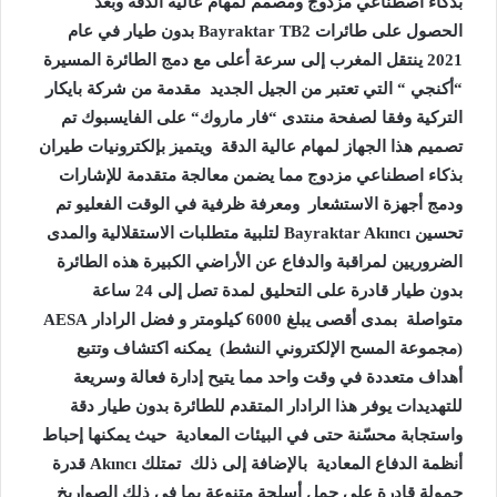
بذكاء اصطناعي مزدوج ومصمم لمهام عالية الدقة وبعد
الحصول على طائرات
Bayraktar TB2
بدون طيار في عام
2021 ينتقل المغرب إلى سرعة أعلى مع دمج الطائرة المسيرة
“أكنجي “ التي تعتبر من الجيل الجديد مقدمة من شركة بايكار
التركية وفقا لصفحة منتدى “فار ماروك“ على الفايسبوك تم
تصميم هذا الجهاز لمهام عالية الدقة ويتميز بإلكترونيات طيران
بذكاء اصطناعي مزدوج مما يضمن معالجة متقدمة للإشارات
ودمج أجهزة الاستشعار ومعرفة ظرفية في الوقت الفعليو تم
تحسين Bayraktar Akıncı لتلبية متطلبات الاستقلالية والمدى
الضروريين لمراقبة والدفاع عن الأراضي الكبيرة هذه الطائرة
بدون طيار قادرة على التحليق لمدة تصل إلى 24 ساعة
متواصلة بمدى أقصى يبلغ 6000 كيلومتر و فضل الرادار AESA
(مجموعة المسح الإلكتروني النشط) يمكنه اكتشاف وتتبع
أهداف متعددة في وقت واحد مما يتيح إدارة فعالة وسريعة
للتهديدات يوفر هذا الرادار المتقدم للطائرة بدون طيار دقة
واستجابة محسّنة حتى في البيئات المعادية حيث يمكنها إحباط
أنظمة الدفاع المعادية بالإضافة إلى ذلك تمتلك Akıncı قدرة
حمولة قادرة على حمل أسلحة متنوعة بما في ذلك الصواريخ