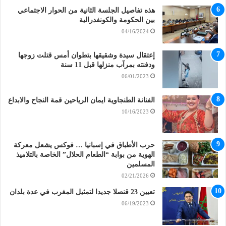
هذه تفاصيل الجلسة الثانية من الحوار الاجتماعي
بين الحكومة والكونفدرالية
04/16/2024
إعتقال سيدة وشقيقها بتطوان أمس قتلت زوجها
ودفنته بمرآب منزلها قبل 11 سنة
06/01/2023
الفنانة الطنجاوية ايمان الرياحين قمة النجاح والابداع
10/16/2023
حرب الأطباق في إسبانيا … فوكس يشعل معركة
الهوية من بوابة “الطعام الحلال” الخاصة بالتلاميذ
المسلمين
02/21/2026
تعيين 23 قنصلا جديدا لتمثيل المغرب في عدة بلدان
06/19/2023