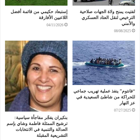
لفتيت يمنح ولاة الجهات صلاحية
إستبعاد حكيمي من قائمة أفضل
الترخيص لنقل العتاد العسكري
اللاعبين الأفارقة
والأمني
04/11/2026
08/08/2025
“فانتوم” ينفذ عملية تهريب جماعي
للحراكة من شاطئ السعيدية في
عز النهار
07/27/2025
بنكيران يفجّر مفاجأة سياسية:
ترشيح الممثلة فاطمة وشاي بإسم
العدالة والتنمية في الانتخابات
التشريعية المقبلة