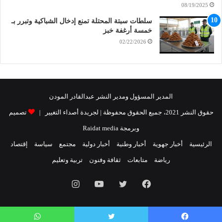
08/19/2025
سلطات سبتة المحتلة تمنع إدخال الشباكية وتبرر بـ
خمسة أرغفة خبز
02/22/2026
المدير المسؤول ومدير النشر عبدالقادر المودن
حقوق النشر 2021، جميع الحقوق محفوظة | لجريدة أصداء التغيير |
تصميم
وبرمجة Raidat media
الرئيسية
أخبار جهوية
أخبار وطنية
أخبار دولية
مجتمع
سياسة
إقتصاد
رياضة
متابعات
ثقافة وفنون
تربية وتعليم
فيسبوك
تويتر
يوتيوب
انستقرام