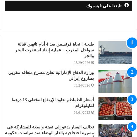
تابعنا على فيسبوك
طنجة : نجاة فرنسيين بعد 4 أيام تائهين قبالة
سواحل المغرب .. عملية إنقاذ استنفرت البحر
والجو
05/29/2026
وزارة الدفاع الإماراتية تعلن مصرع متعاقد مغربي
بصاروخ إيراني
03/24/2026
أسعار الطماطم تعاود الإرتفاع لتتخطى 13 درهما
للكيلوغرام
06/01/2023
تحالف اليسار يدعو إلى تعبئة واسعة للمشاركة في
مسيرة احتجاجية بالدار البيضاء ضد سياسات حكومة