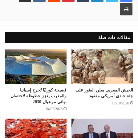
طباعة
مقالات ذات صلة
الجيش المغربي يعلن العثور على
فضيحة كورنيّا تُحرج إسبانيا
جثة جندي أمريكي مفقود
والمغرب يعزز حظوظه لاحتضان
نهائي مونديال 2030
05/10/2026
04/02/2026