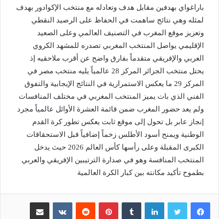
باراغواي بهدفين مقابل هدف وتعادله مع منتخب الإكوادور بهدف
لمثله وهي نتائج ساهمت في الحفاظ على الرصيد النقطي
وتعزيز موقع المغرب في التصنيف العالمي وعلى الصعيد
الإقليمي يواصل المنتخب المغربي تصدره للمشهد الكروي
العربي والإفريقي متقدماً بفارق واضح عن أقرب ملاحقيه إذ
يحتل منتخب الجزائر المركز 28 عالمياً يليه منتخب مصر في
المركز 29 ما يعكس الاستمرارية في النتائج الإيجابية والتفوق
الفني الذي بات يميز المنتخب المغربي في مختلف المنافسات
ولم يعد حضور المغرب ضمن قائمة العشرة الأوائل عالمياً مجرد
إنجاز عابر بل تحول إلى موقع ثابت يعكس تطور كرة القدم
الوطنية ويمنح أسود الأطلس زخماً إضافياً قبل الاستحقاقات
الكبرى المقبلة وعلى رأسها كأس العالم 2026 حيث يدخل
المنتخب المنافسة وهو في صدارة الترتيبين الإفريقي والعربي
بطموح تأكيد مكانته بين كبار الكرة العالمية
لينكدإن
بينتيريست
مشاركة عبر البريد