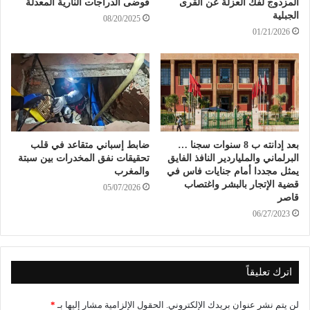
المزدوج لفك العزلة عن القرى
فوضى الدراجات النارية المعدلة
الجبلية
08/20/2025
01/21/2026
بعد إدانته ب 8 سنوات سجنا …
ضابط إسباني متقاعد في قلب
البرلماني والملياردير النافذ الفايق
تحقيقات نفق المخدرات بين سبتة
يمثل مجددا أمام جنايات فاس في
والمغرب
قضية الإتجار بالبشر واغتصاب
05/07/2026
قاصر
06/27/2023
اترك تعليقاً
لن يتم نشر عنوان بريدك الإلكتروني.
الحقول الإلزامية مشار إليها بـ
*