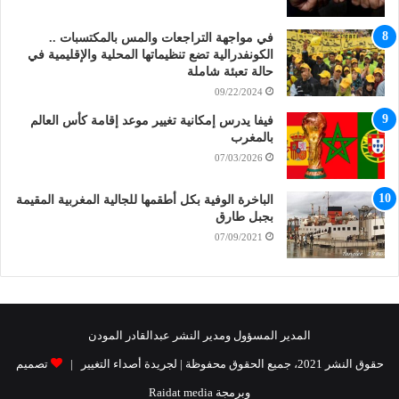
في مواجهة التراجعات والمس بالمكتسبات ..
الكونفدرالية تضع تنظيماتها المحلية والإقليمية في
حالة تعبئة شاملة
09/22/2024
فيفا يدرس إمكانية تغيير موعد إقامة كأس العالم
بالمغرب
07/03/2026
الباخرة الوفية بكل أطقمها للجالية المغربية المقيمة
بجبل طارق
07/09/2021
المدير المسؤول ومدير النشر عبدالقادر المودن
حقوق النشر 2021، جميع الحقوق محفوظة | لجريدة أصداء التغيير |
تصميم
وبرمجة Raidat media