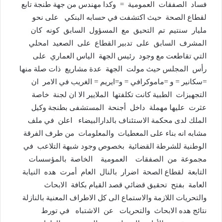
فساد الصفقات العمومية = وكدا مهندس من جهة طنجة تابع
لقطاع الصحة حيث اكتشفت في حسابه البنكي على نحو
مليار سنتيم تم التحيق مع المسؤول السابق كونه كان
المشرف السابق على تدبير القطاع على الصعيد امحلي
التي تقاطعت مع وجود رئيس الجهة الياس العماري على
رأس المجلس حيث مولت الجهة عدة مشاريع ذات صلة منها
=سكانير = و =ماموكرافي = و=ايريم = الغريب في الامر ان
التجهيزات الطبية كانت تكلفتها الملايير الا ان لجنة خاصة
عثرت عليها مهملة داخل أجنحة المستشفى بطنجة وكيل
الملك لدى محكمة الاستئناف بالدارالبيضاء اعلن في ملف
مشابه انه بناء على المعطيات والمعلومات من طرف الفرقة
الوطنية للشرطة القضائية بخصوص وجود شبهة التلاعب في
مجموعة من الصفقات العمومية الخاصة بالمؤسسات
التابعة لقطاع الصحة اضرار بالنال العام أمرت هده النيابة
العامة بفتح تحقيق قضائي قصد القيام بكافة الابحاث
والتحريات اللازمة والاستماع الى كل الاطراف المعنية بالنازلة
نتائج هده الابحاث والتحريات عن الاشتباه في تورط