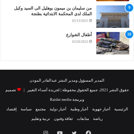
من سليمان بن ميمون بوهليل الى السيد وكيل
الملك لدى المحكمة الابتدائية بطنجة
05/13/2021
أطفال الشوارع
03/26/2022
المدير المسؤول ومدير النشر عبدالقادر المودن
حقوق النشر 2021، جميع الحقوق محفوظة | لجريدة أصداء التغيير |
تصميم
وبرمجة Raidat media
الرئيسية
أخبار جهوية
أخبار وطنية
أخبار دولية
مجتمع
سياسة
إقتصاد
رياضة
متابعات
ثقافة وفنون
تربية وتعليم
فيسبوك
تويتر
يوتيوب
انستقرام