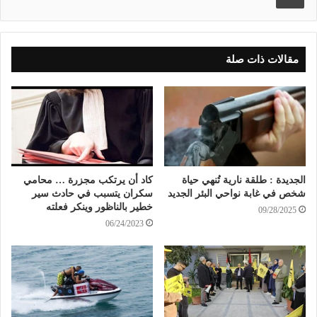
مقالات ذات صلة
الجديدة : طلقة نارية تُنهي حياة
كاد أن يرتكب مجزرة … محامي
شخص في غابة نواحي البئر الجديد
سكران يتسبب في حادث سير
خطير بالناظور وينكر فعلته
09/28/2025
06/24/2023