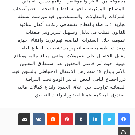
مجموعة من الأطر والموظفين والمهندسين العاملين
بالمصالح المركزية والجهوية لقطاع الصحة وبعض أصحاب
الشركات والمقاولات والمستخدمين فيه مورست أنشطة
تجارية ذات صلة بالقطاع نفسه في ارتكاب أفعال منافية
للقانون تمثلث في تذليل وتسهيل تمرير ونيل صفقات
عمومية خلال السنوات الماضية تهم توريد واقتناء اجهزة
ومعدات طبية مخصصة لتجهيز مستشفيات القطاع العام
مقابل الحصول على عموملات وتلقي مبالغ مالية ومنافع
عينية حيث أمر قاضي التحقيق بعد استنطاق المعنيين
بالأمر بايداع 19 منهم رهن الاعتقال الاحتياطي بالسجن فيما
قرر اخضاع الباقي لبعض تدابير الوضع تحت المراقبة
القضائية تراوحت بين اغلاق الحدود وايداع كفالات مالية
بصندوق المحكمة ضمانا لحضور اجراءات التحقيق ,
لينكدإن
بينتيريست
مشاركة عبر البريد
طباعة