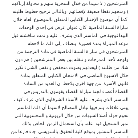
المترشحين ( لا سيما من خلال السخرية منهم و محاولة إرباكهم
) ومنحهم نقطا ضعيفة لإقصائهم وبالتالي ترجيح حظوظ طلبته
كما أن موضوع الإختبار الكتابي المتعلق بالموضوع العام خلال
مباراة السنة الماضية كان عنوان عرض في إحدى الوحدات
البيداغوجية في الماستر الذي يشرف عليه و تمت مناقشته قبل
موعد المباراة بمدة قصيرة ينضاف إلى ذلك ما لاحظه
المترشحون في مباراة السنة الماضية في مادة الترجمة من
ولوجه لأحد المدرجات و تنقله بين بعض المترشحين ( هم دون
شك من طلبته ) ليحدثهم بصوت منخفض و نفس الشيء تكرر
خلال الاسبوع الماضي في الامتحان الكتابي المتعلق بمادة
قانون الأسرة من جهة اخرى يلاحظ ان العديد من السادة
القضاة أعضاء لجنة مباراة القضاء يقومون بالتدريس في
الماستر الذي يشرف عليه الأستاذ الشرقاوي الذي عرف كيف
يبني علاقات يتم فيها تبادل المصالح لاسيما أن ذلك الماستر
تحوم حوله أصلا الشبهات من خلال الزبونية و المحسوبية التي
تميز التسجيل فيه علما بأن استعمال الزمن الخاص بذلك
الماستر المنشور بموقع كلية الحقوق بالسويسي جاء فارغا من