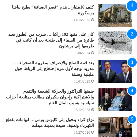
كلف 16مليارا.. هدم “قصر الضيافة” يطيح بباشا
بوسكورة
11/15/2025
كان على متنها 192 راكبا … سرب من الطيور يعيد
طائرة من السماء إلى طنجة بعد أن كانت قي
طريقها إلى برشلون
05/06/2024
بعد قمة الصلح والإعتراف بمغربية الصحراء …
مدريد توجه لأول مرة إحتجاج إلى الرباط حول
مليلية وسبتة
06/01/2023
ضمنها التراكتور والحركة الشعبية والتقدم
والاشتراكية وإخوان بنكيران مطالب بمتابعة أحزاب
سياسية بسبب المال العام
06/12/2023
نزاع كراء يتحول إلى كابوس يومي… اتهامات بقطع
الكهرباء وتعنيف سيدة بمدينة ميدلت
04/27/2026