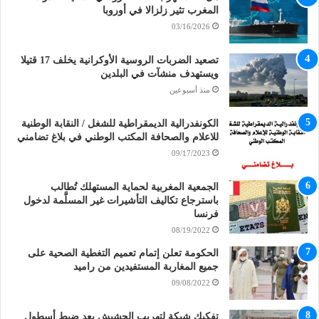
المغرب تثير زلزالا في أوروبا
03/16/2026
تصعيد الضربات الروسية الأوكرانية يخلف 17 قتيلا
ويستهدف منشآت في البلدين
منذ أسبوعين
الكونفدرالية الديمقراطية للشغل / النقابة الوطنية
للاعلام والصحافة المكتب الوطني في بلاغ تضامني
09/17/2023
الجمعية المغربية لحماية المستهلك تُطالب
باسترجاع تكاليف التأشيرات غير المسلَّمة لدخول
فرنسا
08/19/2022
الحكومة تعلن إتمام تعميم التغطية الصحية على
جميع المغاربة المستفيدين من راميد
09/08/2022
تفكيك شبكة لتهريب الحشيش بعد ضبط أسطول