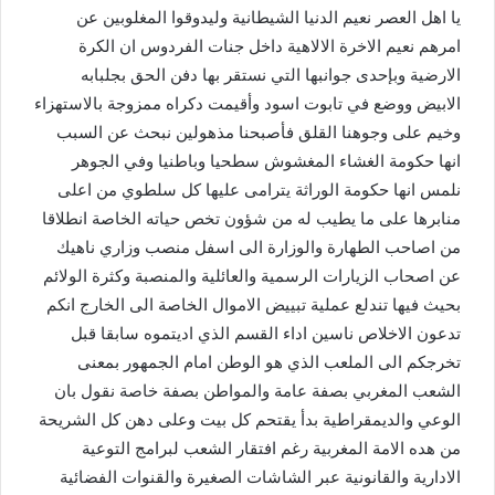
يا اهل العصر نعيم الدنيا الشيطانية وليدوقوا المغلوبين عن
امرهم نعيم الاخرة الالاهية داخل جنات الفردوس ان الكرة
الارضية وبإحدى جوانبها التي نستقر بها دفن الحق بجلبابه
الابيض ووضع في تابوت اسود وأقيمت دكراه ممزوجة بالاستهزاء
وخيم على وجوهنا القلق فأصبحنا مذهولين نبحث عن السبب
انها حكومة الغشاء المغشوش سطحيا وباطنيا وفي الجوهر
نلمس انها حكومة الوراثة يترامى عليها كل سلطوي من اعلى
منابرها على ما يطيب له من شؤون تخص حياته الخاصة انطلاقا
من اصاحب الطهارة والوزارة الى اسفل منصب وزاري ناهيك
عن اصحاب الزيارات الرسمية والعائلية والمنصبة وكثرة الولائم
بحيث فيها تندلع عملية تبييض الاموال الخاصة الى الخارج انكم
تدعون الاخلاص ناسين اداء القسم الذي اديتموه سابقا قبل
تخرجكم الى الملعب الذي هو الوطن امام الجمهور بمعنى
الشعب المغربي بصفة عامة والمواطن بصفة خاصة نقول بان
الوعي والديمقراطية بدأ يقتحم كل بيت وعلى دهن كل الشريحة
من هده الامة المغربية رغم افتقار الشعب لبرامج التوعية
الادارية والقانونية عبر الشاشات الصغيرة والقنوات الفضائية