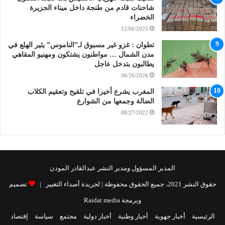
شاحنات قادم من طنجة داخل ميناء الجزيرة
الخضراء
12/06/2025
تطوان : غزو غير مسبوق لـ”الناموس” يثير الهلع في
مدن الشمال … مواطنون يشتكون ومهنيو المقاهي
يطالبون بتدخل عاجل
06/26/2026
المغرب يشرع أخيرا في تلقيح وتعقيم الكلاب
الضالة وجمعها من الشوارع
08/27/2022
المدير المسؤول ومدير النشر عبدالقادر المودن
حقوق النشر 2021، جميع الحقوق محفوظة | لجريدة أصداء التغيير |
تصميم
وبرمجة Raidat media
الرئيسية
أخبار جهوية
أخبار وطنية
أخبار دولية
مجتمع
سياسة
إقتصاد