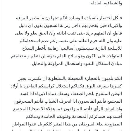
والشفافية العادلة
فبكل اختصار ياسيادة الوسادة انكم تجهلون ما مصير البراءة
والابرياء حين يقحم بهم داخل زنزانة السجون بدون اي دليل
قاطع ان المتهم برئ حتى تثبت ادانته وان الحق يعلو ولا يعلى
عليه وان الله حرم الظلم على نفسه رغم عدم استخدامكم
للأسلحة النارية تستعملون أساليب ارهابية بأخطر السلاح
المتواجد على الكون وهو سلاح القلم بدونه لن نتعلم وبه تعلمتم
مبادئ استغلال النفود واستعمال المراوغة والتحايل
انكم تلعبون بالحجارة المحيطة بالسلطوية ان تكسرت يجبر
كسرها بسرعة البرق فكفاكم استغلال كراسيكم الفاخرة يا أولاد
البطن المنفوخ بلحم الضعفاء وسفك دماء الابرياء ادا فسد
المجتمع فأنتم الفاسدون ادا انحرف الشباب فأنتم المنحرفون
وادا انزلق الرأي فأنتم المنزلقون فما هؤلاء الا ضحايا المجتمع
أفسدتهم ضمائركم المنعدمة وقلوبكم الجامدة ودمائكم
الممزوجة بداء السرطان من هدا المنبر كلكم بل عفوا المواطن