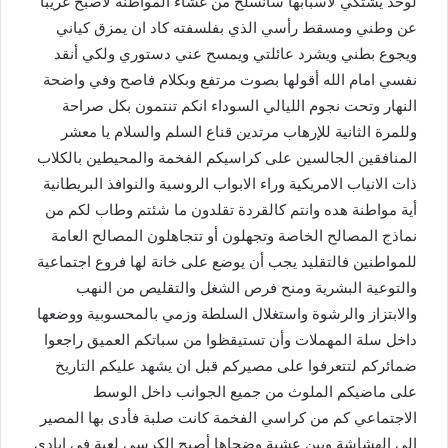
لوحد يشتكي لأسبابها سأنسلخ من غشاء المواطنة لأصبح غريبا
عن وطني ومسقط رأسي الذي بفلسفته كاد ان يمزق كياني
ويجوع بطني ويشرد عائلتي ويمسح عني دستوري ولكي أنقد
نفسي امام الله أقولها بصوت مرتفع وبكلام فاصح وفي واضحة
النهار وتحت نجوم الليالي السوداء انكم تنتمون بكل صراحة
وللمرة الثانية للإرهاب مرتدين قناع السلم والسلام يا معشر
المنافقين الجالسين على كراسيكم الفخمة والمحيطين بالكلاب
ذات الانياب الامريكية وراء الابواب الروسية والنوافذ البريطانية
أية مواطنة هده وانتم كالقردة تقلدون ما شئتم وطاب لكم من
نماذج المصالح الخاصة وتجهلون أو تتجاهلون المصالح العامة
للمواطنين فالتقليد يجب أن يوضع على خانة لها فروع اجتماعية
والتوعية البشرية ومنح فرص الشغل والتقليص من النهب
والابتزاز والرشوة واستغلال السلطة وزمي بالمحسوبية ووضعها
داخل سلة المهملات وأن تستيقظوا من سباتكم العميق راجعوا
ضمائركم لتتعرفوا على مصيركم قبل ان يشهد عليكم التاريخ
على ماضيكم الملوث من جميع الجوانب داخل الوسط
الاجتماعي كم من كراسي الفخمة كانت صلبة فأدى بها المصير
الى الهشاشة وبين عشية وضحاها أصبح الكرسي لعبة في ايادي