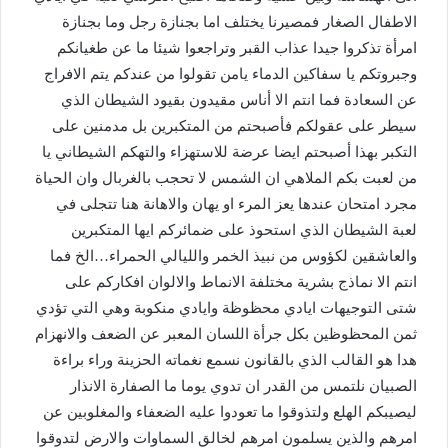
الاطفال الصغار فمصيرنا يختلف اما بجنازة رجل وما بجنازة
امرأة تذكروا جيدا عذاب القبر وتراجعوا شيئا ما عن طغيانكم
وجبروتكم يا سفاكين الدماء يامن تقولوا من عندكم يتم الافراج
عن السعادة فما انتم الا أناس مقيدون بقيود الشيطان الذي
سيطر على عقولكم فأصبحتم من المتكبرين بل مدمنين على
التكبر بهذا أصبحتم ايضا عرضة للاستهزاء والتهكم الشيطاني يا
من لعبت بكم الملاهي ان الشمس لا تحجب بالغربال وان الحياة
مجرد امتحان عندها يعز المرء او يهان والاهانة هنا تتجلى في
لعبة الشيطان الذي استحوذ على ضمائركم ايها المتكبرين
والعاشقين لكؤوس من نبيذ الخمر والليالي الحمراء…الخ فما
انتم الا نماذج بشرية مختلفة الانماط والالوان افكاركم على
شتى التوجيهات ايادي محظوظة وايادي منكوبة وهي التي تؤدي
ثمن المحظوظين بكل جرأة اللسان المعبر عن الضعف والانهزام
هدا هو القالب الذي بالقانون نسمع نغماته الحزينة وراء براءة
الصبيان نلتمس من القدر ان تدوي يوما ما الصفارة الانذار
ليصيبكم الهلع ولتذوقوا ما تعودوا عليه الضعفاء والمغلوبين عن
امرهم والذين يسلمون امرهم لخالق السماوات والارض لتدوقوا