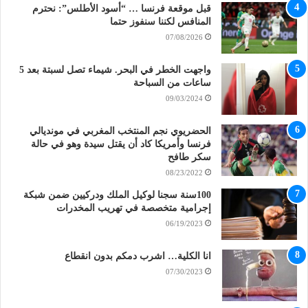
قبل موقعة فرنسا … “أسود الأطلس”: نحترم
المنافس لكننا سنفوز حتما
07/08/2026
واجهت الخطر في البحر. شيماء تصل لسبتة بعد 5
ساعات من السباحة
09/03/2024
الحضريوي نجم المنتخب المغربي في مونديالي
فرنسا وأمريكا كاد أن يقتل سيدة وهو في حالة
سكر طافح
08/23/2022
100سنة سجنا لوكيل الملك ودركيين ضمن شبكة
إجرامية متخصصة في تهريب المخدرات
06/19/2023
انا الكلية… اشرب دمكم بدون انقطاع
07/30/2023