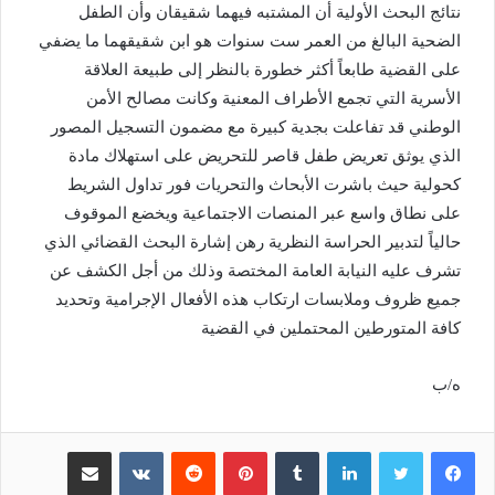
نتائج البحث الأولية أن المشتبه فيهما شقيقان وأن الطفل
الضحية البالغ من العمر ست سنوات هو ابن شقيقهما ما يضفي
على القضية طابعاً أكثر خطورة بالنظر إلى طبيعة العلاقة
الأسرية التي تجمع الأطراف المعنية وكانت مصالح الأمن
الوطني قد تفاعلت بجدية كبيرة مع مضمون التسجيل المصور
الذي يوثق تعريض طفل قاصر للتحريض على استهلاك مادة
كحولية حيث باشرت الأبحاث والتحريات فور تداول الشريط
على نطاق واسع عبر المنصات الاجتماعية ويخضع الموقوف
حالياً لتدبير الحراسة النظرية رهن إشارة البحث القضائي الذي
تشرف عليه النيابة العامة المختصة وذلك من أجل الكشف عن
جميع ظروف وملابسات ارتكاب هذه الأفعال الإجرامية وتحديد
كافة المتورطين المحتملين في القضية
ه/ب
لينكدإن
بينتيريست
مشاركة عبر البريد