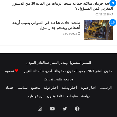
طنجة حرمان ساكنة جماعة سبت الزينات من المادة 20 من الدستور
المغربي فمن المسؤول ؟
02/18/2026
طنجة: حادث شاحنة في السواني يصيب أربعة
أشخاص ويقتحم جدار منزل
08/24/2025
المدير المسؤول ومدير النشر عبدالقادر المودن
حقوق النشر 2021، جميع الحقوق محفوظة | لجريدة أصداء التغيير |
تصميم
وبرمجة Raidat media
الرئيسية
أخبار جهوية
أخبار وطنية
أخبار دولية
مجتمع
سياسة
إقتصاد
رياضة
متابعات
ثقافة وفنون
تربية وتعليم
فيسبوك
تويتر
يوتيوب
انستقرام