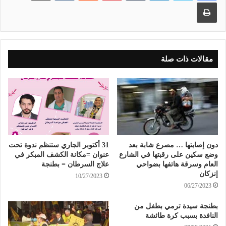
طباعة
مقالات ذات صلة
دون إصابتها … مصرع شابة بعد
31 أكتوبر الجاري ستنظم ندوة تحت
وضع سكين على رقبتها في الشارع
عنوان =مكانة الكشف المبكر في
العام وسرقة هاتفها بضواحي
علاج السرطان = بطنجة
إنزكان
10/27/2023
06/27/2023
بطنجة سيدة ترمي بطفل من
النافدة بسبب كرة طائشة