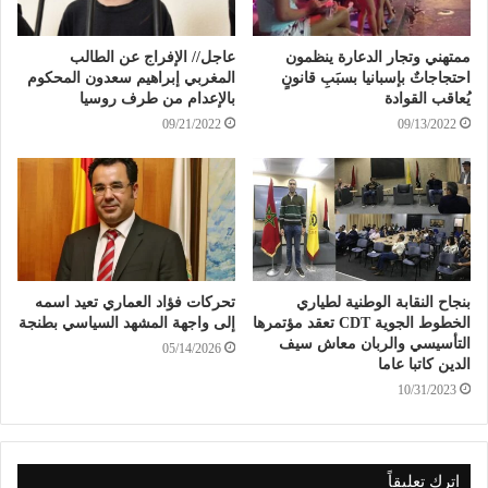
ممتهني وتجار الدعارة ينظمون
عاجل// الإفراج عن الطالب
احتجاجاتٌ بإسبانيا بسبَبِ قانونٍ
المغربي إبراهيم سعدون المحكوم
يُعاقب القوادة
بالإعدام من طرف روسيا
09/21/2022
09/13/2022
بنجاح النقابة الوطنية لطياري
تحركات فؤاد العماري تعيد اسمه
الخطوط الجوية CDT تعقد مؤتمرها
إلى واجهة المشهد السياسي بطنجة
التأسيسي والربان معاش سيف
05/14/2026
الدين كاتبا عاما
10/31/2023
اترك تعليقاً