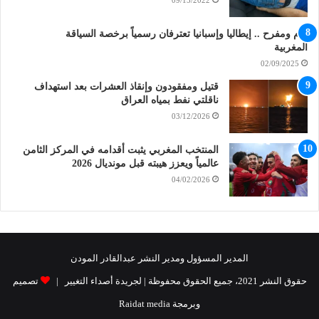
09/15/2022
هام ومفرح .. إيطاليا وإسبانيا تعترفان رسمياً برخصة السياقة
المغربية
02/09/2025
قتيل ومفقودون وإنقاذ العشرات بعد استهداف
ناقلتي نفط بمياه العراق
03/12/2026
المنتخب المغربي يثبت أقدامه في المركز الثامن
عالمياً ويعزز هيبته قبل مونديال 2026
04/02/2026
المدير المسؤول ومدير النشر عبدالقادر المودن
حقوق النشر 2021، جميع الحقوق محفوظة | لجريدة أصداء التغيير |
تصميم
وبرمجة Raidat media