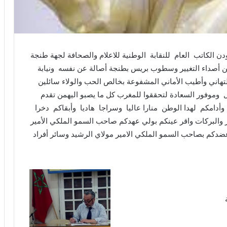
ن الكاتب العام للنقابة الوطنية للاعلام والصحافة لجهة طنجة
ين أصداء التغيير وسطوب بريس بطنجة أصالة عن نفسه ونيابة
التهاني وأطيب الأماني المشفوعة بخالص الحب والولاء سائلين
جل وموفور السعادة لتحققوا للمغرب كل ما يصبو اليهمن تقدم
 وأدامكم لهدا الوطن منارا عاليا وسراجا هاديا وأبقاكم دخرا
ير والبركات واقر عينكم بولي عهدكم صاحب السمو الملكي الأمير
عضدكم بصاحب السمو الملكي الامير مولاي الرشيد وسائر أفراد