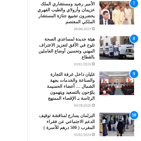
الأمير رشيد ومستشاري الملك
عزيمان وأزولاي والطيب الفهري
يحضرون تشييع جنازة المستشار
الملكي المعتصم
06/06/2023
هيئة جديدة لمساعدي الصحة
تلوح في الأفق لتعزيز الاعتراف
المهني وتحسين أوضاع العاملين
بالقطاع
03/01/2026
غليان داخل غرفة التجارة
والصناعة والخدمات بجهة
الشمال … أعضاء الحسيمة
يلوّحون بالتصعيد ويتهمون
الرئاسة بـ الإقصاء الممنهج
04/28/2026
البرلمان يسارع لمناقشة توقيف
الدعم الاجتماعي عن فقراء
المغرب ( 500 درهم للأسرة )
05/02/2024