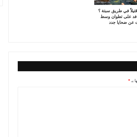
فنيدق : 143 قتيلاً في طريق سبتة ؟
افد على تطوان وسط
 عن ضحايا جدد
ا بـ
*