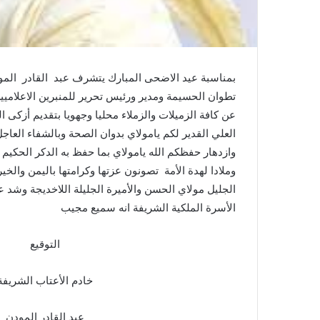
بمناسبة عيد الاضحى المبارك يتشرف عبد القادر المود
تطوان الحسيمة ومدير ورئيس تحرير للمنبرين الاعلامي
عن كافة الزميلات والزملاء محليا وجهويا بتقديم أزكى 
العلي القدير لكم يامولاي بدوان الصحة وبالشفاء العا
وازدهار حفظكم الله يامولاي بما حفظ به الدكر الحكيم
وملادا لهدة الأمة تصونون عزتها وكرامتها باليمن والخ
الجليل مولاي الحسن والأميرة الجليلة اللاخديجة وشد 
الأسرة الملكية الشريفة انه سميع مجيب
التوقيع
خادم الأعتاب الشريفة
عبد القادر المودن