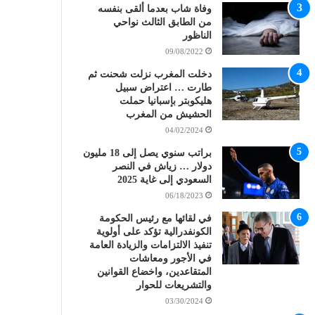
وفاة شاب بعدما ألقى بنفسه
من الطابق الثالث نواحي
الناظور
09/08/2022
دخلت المغرب نزلت شحنت ثم
طارت … اعتراض سبيل
هليكوبتر بإسبانيا حملت
الحشيش من المغرب
04/02/2024
براتب سنوي يصل إلى 18 مليون
دولار … زياش في النصر
السعودي إلى غاية 2025
06/18/2023
في لقائها مع رئيس الحكومة
الكونفدرالية تؤكد على أولوية
تنفيذ الالتزامات والزيادة العامة
في الأجور ومعاشات
المتقاعدين، واخضاع القوانين
والتشريعات للحوار
03/30/2024