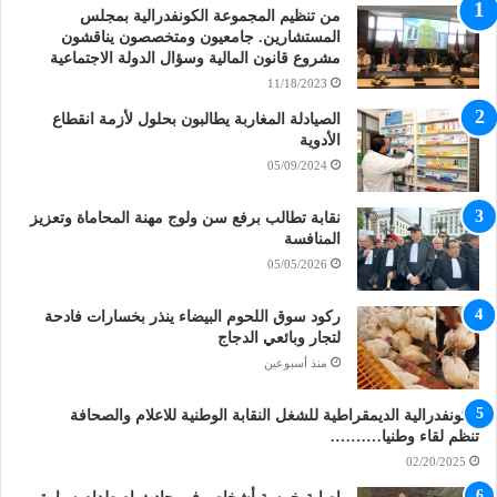
من تنظيم المجموعة الكونفدرالية بمجلس
المستشارين. جامعيون ومتخصصون يناقشون
مشروع قانون المالية وسؤال الدولة الاجتماعية
11/18/2023
الصيادلة المغاربة يطالبون بحلول لأزمة انقطاع
الأدوية
05/09/2024
نقابة تطالب برفع سن ولوج مهنة المحاماة وتعزيز
المنافسة
05/05/2026
ركود سوق اللحوم البيضاء ينذر بخسارات فادحة
لتجار وبائعي الدجاج
منذ أسبوعين
الكونفدرالية الديمقراطية للشغل النقابة الوطنية للاعلام والصحافة
تنظم لقاء وطنيا……….
02/20/2025