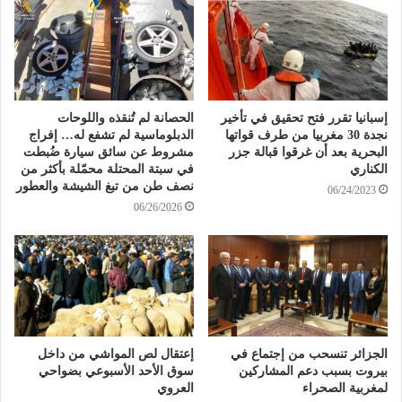
إسبانيا تقرر فتح تحقيق في تأخير
الحصانة لم تُنقذه واللوحات
نجدة 30 مغربيا من طرف قواتها
الدبلوماسية لم تشفع له… إفراج
البحرية بعد أن غرقوا قبالة جزر
مشروط عن سائق سيارة ضُبطت
الكناري
في سبتة المحتلة محمّلة بأكثر من
نصف طن من تبغ الشيشة والعطور
06/24/2023
06/26/2026
الجزائر تنسحب من إجتماع في
إعتقال لص المواشي من داخل
بيروت بسبب دعم المشاركين
سوق الأحد الأسبوعي بضواحي
لمغربية الصحراء
العروي