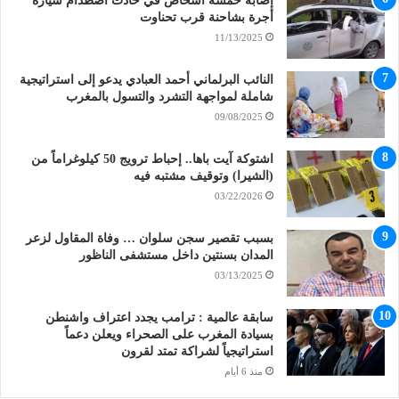
إصابة خمسة أشخاص في حادث اصطدام سيارة
أجرة بشاحنة قرب تحناوت
11/13/2025
النائب البرلماني أحمد العبادي يدعو إلى استراتيجية
شاملة لمواجهة التشرد والتسول بالمغرب
09/08/2025
اشتوكة آيت باها.. إحباط ترويج 50 كيلوغراماً من
(الشيرا) وتوقيف مشتبه فيه
03/22/2026
بسبب تقصير سجن سلوان … وفاة المقاول لزعر
المدان بسنتين داخل مستشفى الناظور
03/13/2025
سابقة عالمية : ترامب يجدد اعتراف واشنطن
بسيادة المغرب على الصحراء ويعلن دعماً
استراتيجياً لشراكة تمتد لقرون
منذ 6 أيام