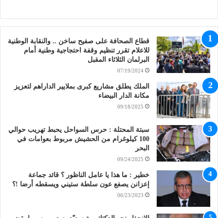
قطاع الصحافة على صفيح ساخن .. والنقابة الوطنية
للاعلام تقرر تنظيم وقفة احتجاجية وطنية أمام
البرلمان الثلاثاء المقبل
07/19/2024
الملك يطلق مشاريع كبرى بملايير الداراهم لتعزيز
مكانة الدار البيضاء
09/18/2025
سبتة المحتلة : حرس السواحل يحبط تهريب حوالي
100 كيلوغرام من الحشيش مربوط بعوامات في
البحر
09/24/2025
خطير : ما هذا يا عامل الناظور ؟ قائد جماعة
إعزانن يصفع عون سلطة ستيني ويسقطه أرضا !؟
06/23/2023