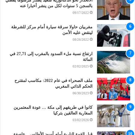
الانحذار نحو الدكتاتورية سعيّد يصدر مرسوما يقضي
بالسجن 5 سنوات لكل من ينشر أخبارا عنه
09/17/2022
مغربيان حاولا سرقة سيارة أمام مركز للشرطة
لينقض عليه الأمن
08/26/2022
ارتفاع نسبة ملء السدود بالمغرب إلى 27,71 في
المائة
02/02/2025
ملف الصحراء في عام 2022: مكاسب لمقترح
الحكم الذاتي المغربي
06/30/2023
كانوا في طريقهم إلى مكة … عودة المعتمرين
المغاربة العالقين بتركيا
03/02/2026
قبل القمة النارية أمام أسود الأطلس .. عاصفة