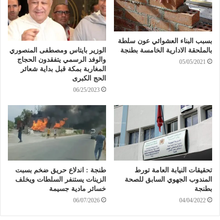
بسبب البناء العشوائي عون سلطة
الوزير بايتاس ومصطفى المنصوري
بالملحقة الادارية الخامسة بطنجة
والوفد الرسمي يتفقدون الحجاج
05/05/2021
المغاربة بمكة قبل بداية شعائر
الحج الكبرى
06/25/2023
تحقيقات النيابة العامة تورط
طنجة : اندلاع حريق ضخم بسبت
المندوب الجهوي السابق للصحة
الزينات يستنفر السلطات ويخلف
بطنجة
خسائر مادية جسيمة
06/07/2026
04/04/2022