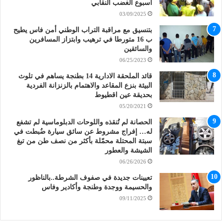
أسبوع الغضب النقابي
03/09/2025
بتنسيق مع مراقبة التراب الوطني أمن فاس يطيح
ب 16 متورطا في ترهيب وابتزاز المسافرين
والسائقين
06/25/2023
قائد الملحقة الادارية 14 بطنجة يساهم في تلوث
البيئة بنزع المقاعد والاهتمام بالزنزانة الفردية
بحديقة عين اقطيوط
05/20/2021
الحصانة لم تُنقذه واللوحات الدبلوماسية لم تشفع
له… إفراج مشروط عن سائق سيارة ضُبطت في
سبتة المحتلة محمّلة بأكثر من نصف طن من تبغ
الشيشة والعطور
06/26/2026
تعيينات جديدة في صفوف الشرطة..بالناظور
والحسيمة ووجدة وطنجة وأكادير وفاس
09/11/2025