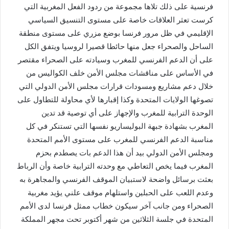
فرنسية على ذلك تلاها مجموعة من ردود الفعل المغربية التي
كرست تعثر العلاقات خاصة على مستوى التنسيق السياسي
الإقليمي في ظل مرور فرنسا بوضع مزري على مستوى منطقة
الساحل والصحراء جعل منها حائطا قصيرا لروسيا ويتفق الكل
على أن الدعم الفرنسي للمغرب وسيادته على الصحراء مقتصر
في الأساس على مناقشات مجلس الأمن خلف الكواليس من
خلال دعم مشاريع ومسودات قرارات مجلس الأمن الدولي التي
تصوغها الولايات المتحدة وكذا إقبارها لأي محاولة للتطاول على
الوحدة الترابية للمغرب والإجهاز على أي توصية قد تدين
المغرب بشهادة جبهة البوليساريو نفسها التي تستنكر في كل
مناسبة الدعم الفرنسي للمغرب على مستوى الأمم المتحدة
ومجلس الأمن الدولي بيد أن هذا الدعم بات يصطدم بحزم
المغرب فيما يخص التعاطي مع وحدته الترابية خاصة وأن الرباط
بعثت برسائل واضحة لاستبيان الموقف الفرنسي والمجاهرة به
وعدم اللعب على الحبلين واستلهام موقف علني يؤيد مغربية
الصحراء ومن جانب آخر سيكون خطاب ممثل فرنسا لدى الأمم
المتحدة في جلسة الثلاثين من شهر أكتوبر تحت مجهر المملكة