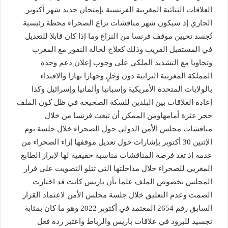
العلاقات الثنائية المغربية الفرنسية بإمتحان جديد شهر أكتوبر
الجاري إذ سيكون شهر مناقشات نزاع الصحراء محطة رئيسية
تُجسد تحيين موقف فرنسا من النزاع وما إذا كان قابلا للتعديل
في المستقبل القريب وذلك كعلاج لحالة النفور مع المغرب
وتجاوبا مع التشديد الملكي على وجوب إعلان دعم وحدة
المملكة المغربية الترابية دون وَجَلٍ وجهارا نهارا والاقتداء
بالولايات المتحدة الأمريكية وإسبانيا وألمانيا وإسرائيل وكذا
إعادة العلاقات بين البلدين للسكة الصحيحة في ظل كون الملف
حجر عثرة أمامهاومن الممكن أن تبعث فرنسا من خلال
مناقشات مجلس الأمن الدولي حول الصحراء خلال جلسة يوم
الإثنين 30 أكتوبر بإشارات حول تعديل موقفها إزاء الصحراء من
عدمه إذ تعد فرصة المناقشات مناسبة حقيقية لها لإبراز الطابع
المغربي للصحراء خلال مداخلتها التي تتلو التصويت على قرار
المجلس بخصوص الملف علما بأن باريس كانت قد اختارت
الصمت وعدم التعليق خلال جلسة مجلس الأمن لاعتماد القرار
السابق رقم 2654 المعتمد في أكتوبر 2022 وهو ما كان بمثابة
تجسيد للبرود في علاقات باريس والرباط واعتبر ردة فعل