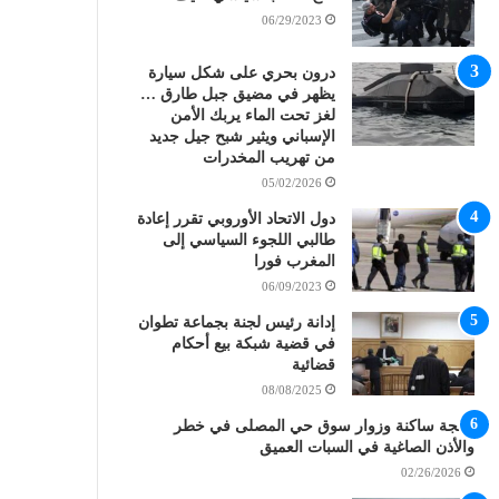
06/29/2023
درون بحري على شكل سيارة
يظهر في مضيق جبل طارق …
لغز تحت الماء يربك الأمن
الإسباني ويثير شبح جيل جديد
من تهريب المخدرات
05/02/2026
دول الاتحاد الأوروبي تقرر إعادة
طالبي اللجوء السياسي إلى
المغرب فورا
06/09/2023
إدانة رئيس لجنة بجماعة تطوان
في قضية شبكة بيع أحكام
قضائية
08/08/2025
طنجة ساكنة وزوار سوق حي المصلى في خطر
والأذن الصاغية في السبات العميق
02/26/2026