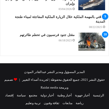
وإيران
03/04/2026
علاقتي بالمهمة الملكية خلال الزيارة الملكية المفاجئة لميناء طنجة
المدينة
08/22/2025
مقتل جنود فرنسيون في تحطم طائرتهم
06/18/2023
المدير المسؤول ومدير النشر عبدالقادر المودن
حقوق النشر 2021، جميع الحقوق محفوظة | لجريدة أصداء التغيير |
تصميم
وبرمجة Raidat media
الرئيسية
أخبار جهوية
أخبار وطنية
أخبار دولية
مجتمع
سياسة
إقتصاد
رياضة
متابعات
ثقافة وفنون
تربية وتعليم