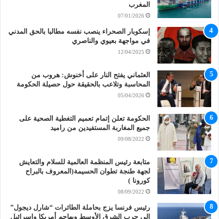
المغرب
07/01/2026
إسكوبار الصحراء ينصب نفسه مطالبا بالحق المدني
في مواجهة بعيوي والناصري
12/04/2025
العثماني يفتح النار على أخنوش: هروب من
المحاسبة وتلاعب بالحقيقة حول حصيلة الحكومة
05/04/2026
الحكومة تعلن إتمام تعميم التغطية الصحية على
جميع المغاربة المستفيدين من راميد
09/08/2022
متابعة رئيس المنظمة العالمية للسلام والتعايش
لجهة طنجة تطوان الحسيمة(المعروف بالبراح
كورونا )
08/09/2022
رئيس فرنسا يزج بحاملة الطائرات “شارل ديجول”
إلى حرب الشرق الأوسط ويهاجم أمريكا وإسرائيل