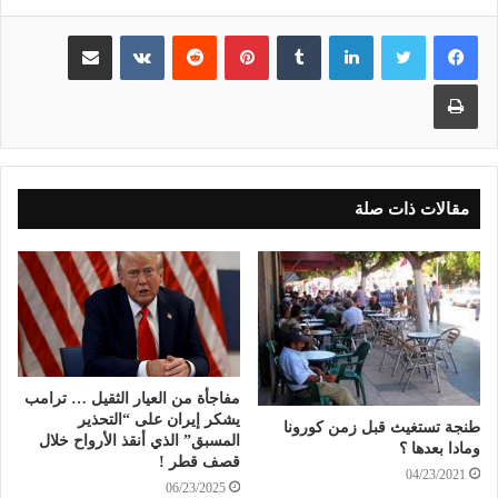
لينكدإن
بينتيريست
مشاركة عبر البريد
طباعة
مقالات ذات صلة
مفاجأة من العيار الثقيل … ترامب
يشكر إيران على “التحذير
طنجة تستغيث قبل زمن كورونا
المسبق” الذي أنقذ الأرواح خلال
ومادا بعدها ؟
قصف قطر !
04/23/2021
06/23/2025