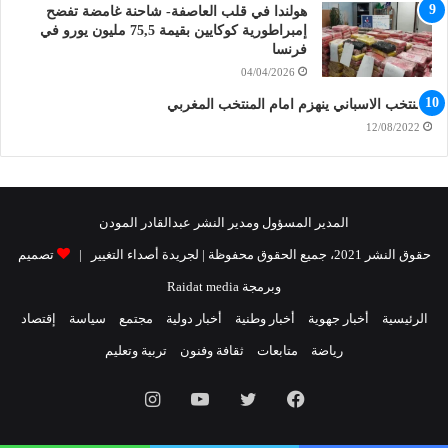
هولندا في قلب العاصفة- شاحنة غامضة تفضح
إمبراطورية كوكايين بقيمة 75,5 مليون يورو في
فرنسا
04/04/2026
المنتخب الاسباني ينهزم امام المنتخب المغربي
12/08/2022
المدير المسؤول ومدير النشر عبدالقادر المودن
حقوق النشر 2021، جميع الحقوق محفوظة | لجريدة أصداء التغيير |
تصميم
وبرمجة Raidat media
الرئيسية
أخبار جهوية
أخبار وطنية
أخبار دولية
مجتمع
سياسة
إقتصاد
رياضة
متابعات
ثقافة وفنون
تربية وتعليم
فيسبوك
تويتر
يوتيوب
انستقرام