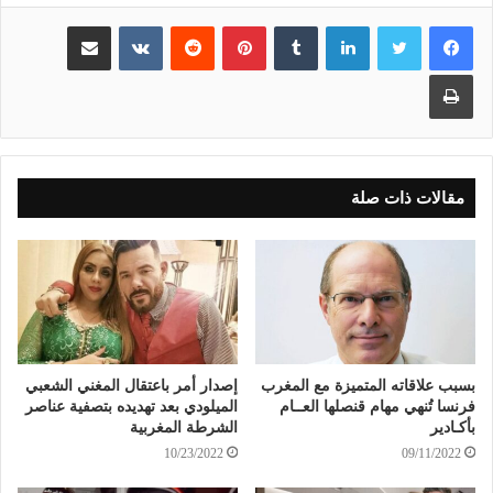
لينكدإن
بينتيريست
مشاركة عبر البريد
طباعة
مقالات ذات صلة
بسبب علاقاته المتميزة مع المغرب
إصدار أمر باعتقال المغني الشعبي
فرنسا تُنهي مهام قنصلها العــام
الميلودي بعد تهديده بتصفية عناصر
بأكـادير
الشرطة المغربية
10/23/2022
09/11/2022