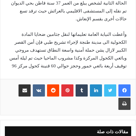
الحالة الثانية لشخص يبلغ من العمر 37 سنة قاطن بحي الديوان
تم نقله إلى المستشفى الاقليمي بالعرائش حيث ترقد تسع
حالات أخرى بقسم الإنعاش.
وأعطت النيابة العامة تعليماتها لنقل جثامين ضحايا المادة
الكحولية الى مدينة طنجة لإجراء تشريح طبي فإن أمن القصر
الكبير لازال يشن حملة أمنية واسعة النطاق تستهدف مروجي
وبائعي الكحول المركزة وكذا مشروب الماحيا حيث تم ليلة أمس
توقيف أربعة بائعي خمور وحجز حوالي 60 قنينة كحول مركز 96
لينكدإن
بينتيريست
مشاركة عبر البريد
طباعة
مقالات ذات صلة