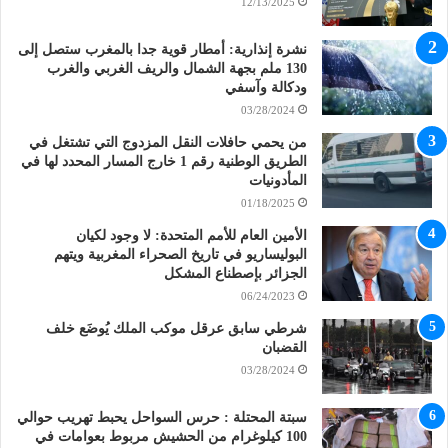
12/13/2025
نشرة إنذارية: أمطار قوية جدا بالمغرب ستصل إلى
130 ملم بجهة الشمال والريف الغربي والغرب
ودكالة وآسفي
03/28/2024
من يحمي حافلات النقل المزدوج التي تشتغل في
الطريق الوطنية رقم 1 خارج المسار المحدد لها في
المأدونيات
01/18/2025
الأمين العام للأمم المتحدة: لا وجود لكيان
البوليساريو في تاريخ الصحراء المغربية ويتهم
الجزائر بإصطناع المشكل
06/24/2023
شرطي سابق عرقل موكب الملك يُوضَع خلف
القضبان
03/28/2024
سبتة المحتلة : حرس السواحل يحبط تهريب حوالي
100 كيلوغرام من الحشيش مربوط بعوامات في