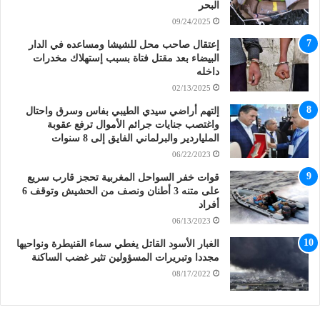
البحر
09/24/2025
إعتقال صاحب محل للشيشا ومساعده في الدار
البيضاء بعد مقتل فتاة بسبب إستهلاك مخدرات
داخله
02/13/2025
إلتهم أراضي سيدي الطيبي بفاس وسرق واحتال
واغتصب جنايات جرائم الأموال ترفع عقوبة
الملياردير والبرلماني الفايق إلى 8 سنوات
06/22/2023
قوات خفر السواحل المغربية تحجز قارب سريع
على متنه 3 أطنان ونصف من الحشيش وتوقف 6
أفراد
06/13/2023
الغبار الأسود القاتل يغطي سماء القنيطرة ونواحيها
مجددا وتبريرات المسؤولين تثير غضب الساكنة
08/17/2022