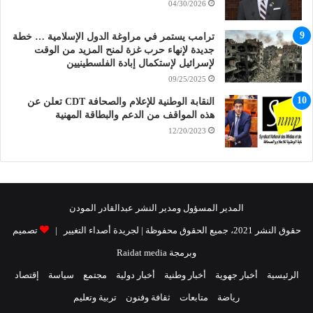
04/30/2026
ترامب يستمر في مراوغة الدول الإسلامية … خطة
جديدة لإنهاء حرب غزة لمنح المزيد من الوقت
لإسرائيل لإستكمال إبادة الفلسطينيين
09/25/2025
النقابة الوطنية للإعلام والصحافة CDT تعلن عن
هذه المواقف من الدعم والبطاقة المهنية
12/20/2023
المدير المسؤول ومدير النشر عبدالقادر المودن
حقوق النشر 2021، جميع الحقوق محفوظة | لجريدة أصداء التغيير |
تصميم
وبرمجة Raidat media
الرئيسية
أخبار جهوية
أخبار وطنية
أخبار دولية
مجتمع
سياسة
إقتصاد
رياضة
متابعات
ثقافة وفنون
تربية وتعليم