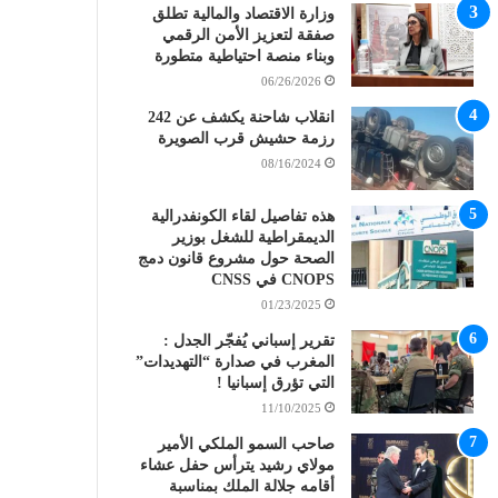
وزارة الاقتصاد والمالية تطلق
صفقة لتعزيز الأمن الرقمي
وبناء منصة احتياطية متطورة
06/26/2026
انقلاب شاحنة يكشف عن 242
رزمة حشيش قرب الصويرة
08/16/2024
هذه تفاصيل لقاء الكونفدرالية
الديمقراطية للشغل بوزير
الصحة حول مشروع قانون دمج
CNOPS في CNSS
01/23/2025
تقرير إسباني يُفجّر الجدل :
المغرب في صدارة “التهديدات”
التي تؤرق إسبانيا !
11/10/2025
صاحب السمو الملكي الأمير
مولاي رشيد يترأس حفل عشاء
أقامه جلالة الملك بمناسبة