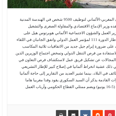
تم الاتفاق على إطلاق مشروع تجريبي في إطار التعاون المغربي-الألماني لتوظيف 9500 شخص في الهندسة المدنية
قده وزير الإدماج الاقتصادي والمقاولة الصغرى والتشغيل
ر العمل والشؤون الاجتماعية الألماني هوبرتوس هيل على
هامش القمة الدولية حول عالم الشغل التي تنظم في إطار الدورة 111 لمؤتمر العمل الدولي واتفق الجانبان في اللقاء
 على ضرورة إبرام جيل جديد من الاتفاقيات ثلاثية المكاسب
لاستفادة من فرص التنقل الدولي وتمخض اجتماع الوزيرين الذين
لف المجالات عن تشكيل فريق عمل لاستكشاف فرص التعاون في
ي ذلك عشية انخراط ألمانيا في إصلاح كبير للإطار التشريعي
 في البلاد، بينما تشير العديد من التقارير إلى حاجة ألمانيا
لف شخص خلال السنوات القادمة يذكر أن السيد السكوري يقود وفدا مغربيا هاما
يشارك في أشغال الدورة الـ 111 لمؤتمر العمل الدولي (5-16 يونيو) ويضم ممثلي القطاع الحكومي وأرباب العمل
بينتيريست
مشاركة عبر البريد
طباعة