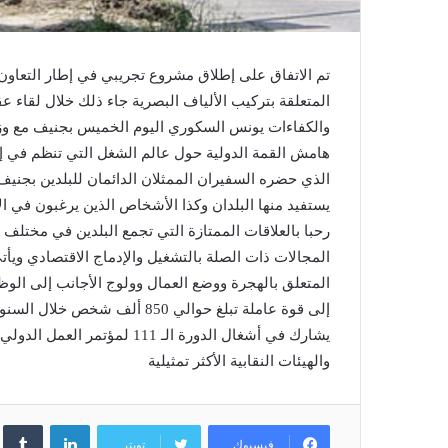
المتعلقة بتركيب الألياف البصرية جاء ذلك خلال لقاء ع
والكفاءات يونس السكوري اليوم الخميس بجنيف مع وزي
الذي حضره السفيران الممثلان الدائمان للبلدين بجنيف
يستفيد منها البلدان وكذا الأشخاص الذين يرغبون في ا
رحبا بالعلاقات الممتازة التي تجمع البلدين في مخت
المجالات ذات الصلة بالتشغيل والإدماج الاقتصادي ويأت
المتعلق بالهجرة ووضع العمال وولوج الأجانب إلى الوظائف
إلى قوة عاملة تبلغ حوالي 850 أ
والهيئات النقابية الأكثر تمثيلية
لينكدإن
فيسبوك
تويتر