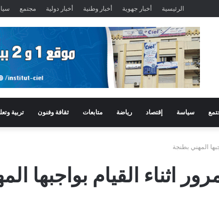
الرئيسية
أخبار جهوية
أخبار وطنية
أخبار دولية
مجتمع
سيا
تمع
سياسة
إقتصاد
رياضة
متابعات
ثقافة وفنون
تربية وتعل
بها المهني بطنجة
 اثناء القيام بواجبها الم