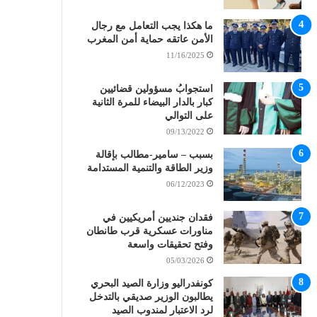
ما هكذا يجب التعامل مع رجال
الأمن عاتقه حماية أمن المغرب
11/16/2025
استجوابُ مسؤولين قضائيين
كبار بالدار البيضاء للمرة الثانية
على التوالي
09/13/2022
بسبب – سامير-مطالب بإقالة
وزير الطاقة والتنمية المستدامة
06/12/2023
فقدان جنديين أمريكيين في
مناورات عسكرية قرب طانطان
وفتح تحقيقات واسعة
05/03/2026
كونفدراليو وزارة الصيد البحري
يطالبون الوزير صديقي بالتدخل
لرد الاعتبار لمندوب الصيد