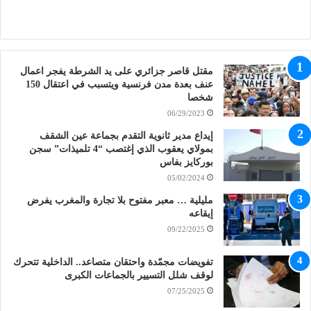
مقتل قاصر جزائري على يد الشرطة يفجر اعمال
عنف بعدة مدن فرنسية ويتسبب في اعتقال 150
شخصا
06/29/2023
إيداع مدير ثانوية التقدم بجماعة عين الشقف
بمولاي يعقوب الذي إغتصب “4 تلميذات” سجن
بوركايز بفاس
05/02/2024
مليلية … معبر مفتوح بلا تجارة والمغرب يفرض
إيقاعه
09/22/2025
تفويضات مجمّدة واحتقان متصاعد.. الداخلية تتحرك
لوقف شلل التسيير بالجماعات الكبرى
07/25/2025