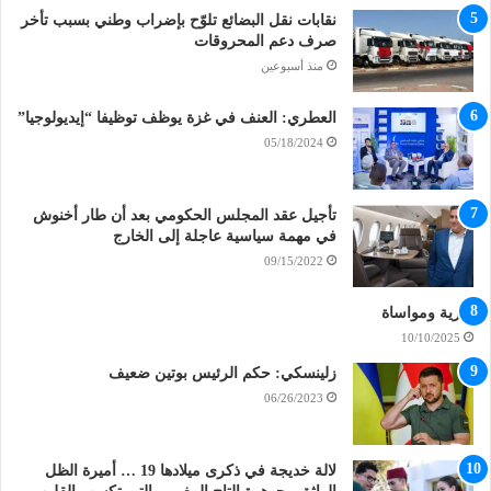
نقابات نقل البضائع تلوّح بإضراب وطني بسبب تأخر
صرف دعم المحروقات
منذ أسبوعين
العطري: العنف في غزة يوظف توظيفا “إيديولوجيا”
05/18/2024
تأجيل عقد المجلس الحكومي بعد أن طار أخنوش
في مهمة سياسية عاجلة إلى الخارج
09/15/2022
تعزية ومواساة
10/10/2025
زلينسكي: حكم الرئيس بوتين ضعيف
06/26/2023
لالة خديجة في ذكرى ميلادها 19 … أميرة الظل