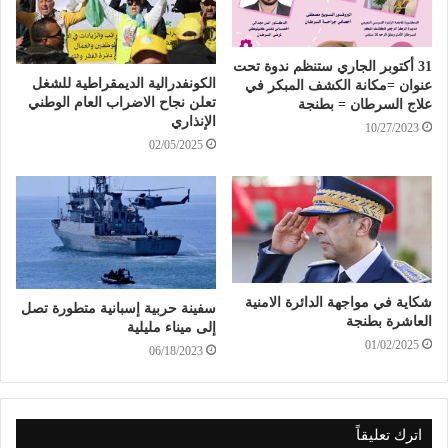
31 أكتوبر الجاري ستنظم ندوة تحت
الكونفدرالية الديمقراطية للشغل
عنوان =مكانة الكشف المبكر في
تعلن نجاح الاضراب العام الوطني
علاج السرطان = بطنجة
الإنذاري
10/27/2023
02/05/2025
شكاية في مواجهة الدائرة الامنية
سفينة حربية إسبانية متطورة تصل
العاشرة بطنجة
إلى ميناء مليلية
01/02/2025
06/18/2023
اترك تعليقاً