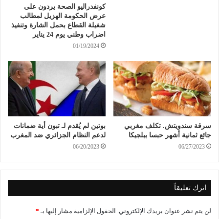
كونفدراليو الصحة يردون على
عرض الحكومة الهزيل لمطالب
شغيلة القطاع بحمل الشارة وتنفيذ
اضراب وطني يوم 24 يناير
01/19/2024
سرقة سندويتش. تكلف مغربي
بوتين لم يُقدم لـ تبون أية ضمانات
جائع ثمانية أشهر حبسا ببلجيكا
لدعم النظام الجزائري ضد المغرب
06/20/2023
06/27/2023
اترك تعليقاً
لن يتم نشر عنوان بريدك الإلكتروني.
الحقول الإلزامية مشار إليها بـ
*