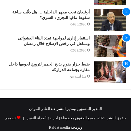
أزغنغان تحت مجهر الداخلية … هل دقّت ساعة
سقوط مافيا التجزيء السري؟
04/25/2026
استنفار إداري لمواجهة تمدد البناء العشوائي
وتساهل في رخص الإصلاح خلال رمضان
02/22/2026
ضبط جزار يقوم بذبح الحمير لترويج لحومها داخل
مغارة بجماعة الدراركة
منذ أسبوعين
المدير المسؤول ومدير النشر عبدالقادر المودن
حقوق النشر 2021، جميع الحقوق محفوظة | لجريدة أصداء التغيير |
تصميم
وبرمجة Raidat media