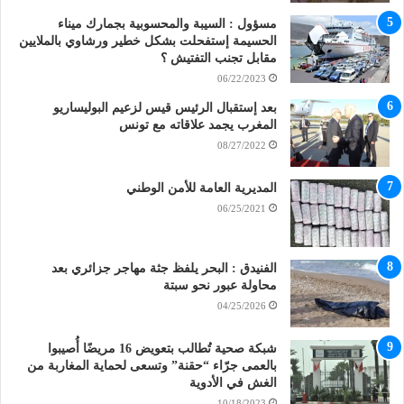
مسؤول : السيبة والمحسوبية بجمارك ميناء
الحسيمة إستفحلت بشكل خطير ورشاوي بالملايين
مقابل تجنب التفتيش ؟
06/22/2023
بعد إستقبال الرئيس قيس لزعيم البوليساريو
المغرب يجمد علاقاته مع تونس
08/27/2022
المديرية العامة للأمن الوطني
06/25/2021
الفنيدق : البحر يلفظ جثة مهاجر جزائري بعد
محاولة عبور نحو سبتة
04/25/2026
شبكة صحية تُطالب بتعويض 16 مريضًا أُصيبوا
بالعمى جرّاء “حقنة” وتسعى لحماية المغاربة من
الغش في الأدوية
10/18/2023