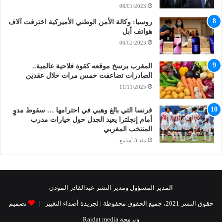
06/01/2023
روسيا: وكالة الأمن الوطني الأميركية اخترقت آلاف
هواتف أبل
06/02/2023
المغرب يرسخ موقعه كقوة فلاحية عالمية..
الصادرات تضاعفت خمس مرات خلال عقدين
11/11/2025
فرنسا التي بالغ وهبي في احترامها … سقوط مدوٍ
أمام إنجلترا يعيد الجدل حول خيارات مدرب
المنتخب المغربي
منذ 3 أسابيع
المدير المسؤول ومدير النشر عبدالقادر المودن
حقوق النشر 2021، جميع الحقوق محفوظة | لجريدة أصداء التغيير |
تصميم
وبرمجة Raidat media