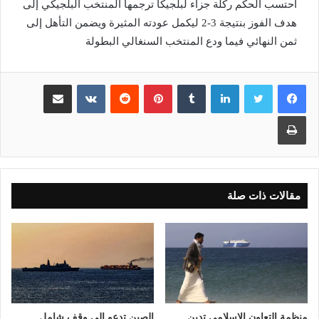
احتسب الحكم ركلة جزاء لبلجيكا ترجمها المنتخب البلجيكي إلى
هدف الفوز بنتيجة 3-2 ليكمل عودته المثيرة ويضمن التأهل إلى
ثمن النهائي فيما ودع المنتخب السنغالي البطولة
لينكدإن
بينتيريست
مشاركة عبر البريد
طباعة
مقالات ذات صلة
منظمة التعاون الإسلامي تدين
الصين تدعو إلى وقف شامل