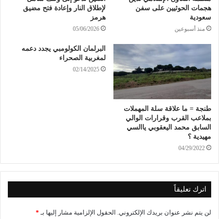
هجمات الحوثيين على سفن
لإطلاق النار وإعادة فتح مضيق
سعودية
هرمز
منذ أسبوعين
05/06/2026
البرلمان الكولومبي يجدد دعمه
لمغربية الصحراء
02/14/2025
طنجة = ما علاقة سلة المهملات
بملاعب القرب وقرارات الوالي
السابق محمد اليعقوبي ياالسي
مهيدية ؟
04/29/2022
اترك تعليقاً
لن يتم نشر عنوان بريدك الإلكتروني.
الحقول الإلزامية مشار إليها بـ
*