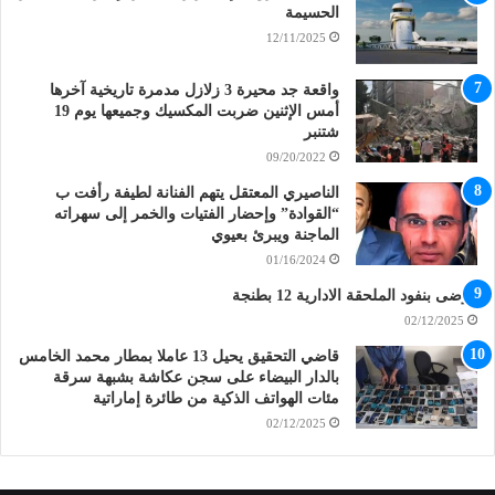
الحسيمة
12/11/2025
واقعة جد محيرة 3 زلازل مدمرة تاريخية آخرها
أمس الإثنين ضربت المكسيك وجميعها يوم 19
شتنبر
09/20/2022
الناصيري المعتقل يتهم الفنانة لطيفة رأفت ب
“القوادة” وإحضار الفتيات والخمر إلى سهراته
الماجنة ويبرئ بعيوي
01/16/2024
فوضى بنفود الملحقة الادارية 12 بطنجة
02/12/2025
قاضي التحقيق يحيل 13 عاملا بمطار محمد الخامس
بالدار البيضاء على سجن عكاشة بشبهة سرقة
مئات الهواتف الذكية من طائرة إماراتية
02/12/2025