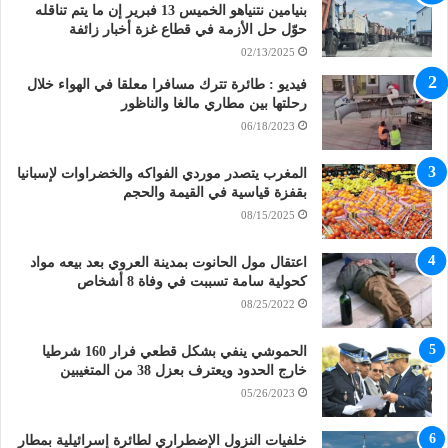
بنيامين نتنياهو الخميس 13 فبرير إن ما يتم تناقله
حوّل حل الأزمة في قطاع غزة أخبار زائفة
02/13/2025
فيديو : طائرة تترك مسافرا معلقا في الهواء خلال
رحلتها بين مطاري مالغا والناظور
06/18/2023
المغرب يتصدر موردي الفواكه والخضراوات لإسبانيا
بقفزة قياسية في القيمة والحجم
08/15/2025
اعتقال مول الحانوت بمدينة العروي بعد بيعه مواد
كحولية سامة تسببت في وفاة 8 أشخاص
08/25/2022
الحموشي ينفي بشكل قطعي فرار 160 شرطيا
خارج الحدود ويعترف بعزل 38 من المتغيبين
05/26/2023
خلفيات النزول الإضطراري لطائرة إسرائيلية بمطار