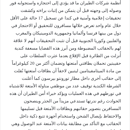
أنظمة شركات الطيران ما قد يؤدي إلى احتجازه واستجوابه فور
وصوله إلى وجهته قبل أن يتمكن من إثبات براءته وكشفت
تحقيقات إعلامية وأمنية في كندا عن تسجيل 17 حالة على الأقل
خلال عام واحد تعرض خلالها مسافرون للتحقيق أو الاحتجاز في
دول من بينها فرنسا وألمانيا وجمهورية الدومينيكان والمغرب
والفلبين وكوريا الجنوبية قبل أن تثبت التحقيقات أنهم لا علاقة
لهم بالحقائب المضبوطة ومن أبرز هذه القضايا مسعفة كندية
أُنزلت من الطائرة قبل الإقلاع بعدما عثرت السلطات على
حقيبتين تحملان بطاقتي أمتعتها وتضمان أكثر من 20 كيلوغراماً
من مادة الميثامفيتامين ليتبين لاحقاً أن بطاقات أمتعتها نُقلت
إلى حقائب أخرى داخل مطار تورونتو بيرسون كما أعلنت
الشرطة الكندية توقيف عدد من موظفي مناولة الأمتعة للاشتباه
في تورطهم في هذه العمليات ويؤكد خبراء أمن الطيران أن هذه
الحوادث رغم ندرتها تستدعي مزيداً من الحذر وينصحون
المسافرين بتصوير حقائبهم وبطاقات الأمتعة قبل تسليمها
والاحتفاظ بإيصال الشحن واستخدام أجهزة تتبع ذكية داخل
الحقائب مع التأكد من مطابقة بيانات الأمتعة عند الوصول وهي