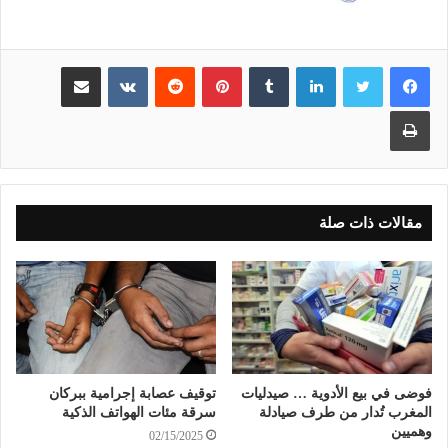
لينكدإن
بينتيريست
مشاركة عبر البريد
طباعة
مقالات ذات صلة
فوضى في بيع الأدوية … صيدليات
توقيف عصابة إجرامية ببركان
المغرب تُدار من طرف صيادلة
سرقة مئات الهواتف الذكية
وهميين
02/15/2025