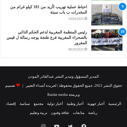
احباط عملية تهريب اأزيد من 181 كيلو غرام من
المخدرات ب باب سبتة
10/04/2025
رئيس المنظمة المغربية لدعم الحكم الذاتي
بالصحراء المغربية فرع طنجة يوجه رسالة ل قيس
المغرور
08/29/2022
المدير المسؤول ومدير النشر عبدالقادر المودن
حقوق النشر 2021، جميع الحقوق محفوظة | لجريدة أصداء التغيير |
تصميم
وبرمجة Raidat media
الرئيسية
أخبار جهوية
أخبار وطنية
أخبار دولية
مجتمع
سياسة
إقتصاد
رياضة
متابعات
ثقافة وفنون
تربية وتعليم
فيسبوك
تويتر
يوتيوب
انستقرام