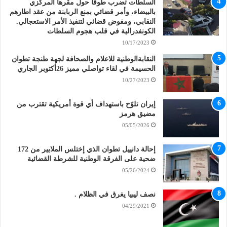
السلطات تضرب طوقا حول مقرها المركزي
بالبيضاء، وأمر قضائي بمنع الربابنة من عقد اطارهم
النقابي، ومفوض قضائي لتنفيذ الأمر الاستعجالي.
الكونفدرالية في قلب هجوم السلطات
10/17/2023
النقابةالوطنية للاعلام والصحافة لجهة طنجة تطوان
الحسيمة في لقاء تواصلي مميز 26أكتوبر الجاري
10/27/2023
إيران تلوّح باستهداف أي قوة أمريكية تقترب من
مضيق هرمز
05/05/2026
إحالة دانييل تطوان الذي إختلس الملايير من 172
ضحية على الفرقة الوطنية للشرطة القضائية
05/26/2024
نصف ليبيا يغرق في الظلام .
04/29/2021