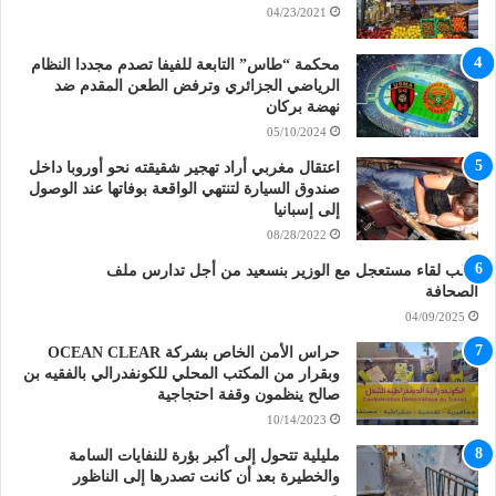
04/23/2021
محكمة “طاس” التابعة للفيفا تصدم مجددا النظام
الرياضي الجزائري وترفض الطعن المقدم ضد
نهضة بركان
05/10/2024
اعتقال مغربي أراد تهجير شقيقته نحو أوروبا داخل
صندوق السيارة لتنتهي الواقعة بوفاتها عند الوصول
إلى إسبانيا
08/28/2022
طلب لقاء مستعجل مع الوزير بنسعيد من أجل تدارس ملف
الصحافة
04/09/2025
حراس الأمن الخاص بشركة OCEAN CLEAR
وبقرار من المكتب المحلي للكونفدرالي بالفقيه بن
صالح ينظمون وقفة احتجاجية
10/14/2023
مليلية تتحول إلى أكبر بؤرة للنفايات السامة
والخطيرة بعد أن كانت تصدرها إلى الناظور