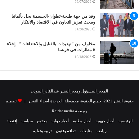
09/07/2022
وفد من جهة طنجة-تطوان-الحسيمة يحل بألمانيا
ويبحث تعزيز التعاون في الاقتصاد والابتكار
04/30/2026
مخاوف من “تهديدات بالقنابل والاعتداءات”.. إخلاء
6 مطارات في فرنسا
10/18/2023
المدير المسؤول ومدير النشر عبدالقادر المودن
حقوق النشر 2021، جميع الحقوق محفوظة | لجريدة أصداء التغيير |
تصميم
وبرمجة Raidat media
الرئيسية
أخبار جهوية
أخبار وطنية
أخبار دولية
مجتمع
سياسة
إقتصاد
رياضة
متابعات
ثقافة وفنون
تربية وتعليم