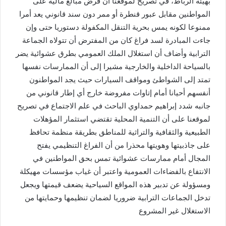
بهيئة الرباط، في تصريح لموقعنا أن فرض مبالغ مالية على
المواطنين مقابل عبور قنطرة أو ممر دون سند قانوني يعد أمرا
ممنوعا لكونه يمس بحرية التنقل المكفولة دستوريا حتى وإن
جاءت المبادرة لسد فراغ كان من المفترض أن تتولاه الجماعة
الترابية وأضاف أن استغلال الملك العمومي بطرق عشوائية يضر
بالسياحة الداخلية والخارجية مشيرا إلى أن الممارسات نفسها
تمتد إلى الشواطئ ومواقف السيارات حيث يجد المواطنون
أنفسهم أحيانا أمام إتاوات مفروضة خارج أي إطار قانوني من
جانبه شدد إبراهيم حمداوي الباحث في علم الاجتماع في تصريح
لموقعنا على أن التنمية المحلية تقتضي استثمار المؤهلات
الطبيعية والثقافية والتراثية للمناطق بطريقة منظمة تحافظ
على جاذبيتها وهويتها محذرا من أن الفراغ التنظيمي يفتح
المجال أمام ممارسات عشوائية تمس بحق المواطنين في
الانتفاع بالفضاءات العمومية واعتبر أن غياب مؤسسات مهيكلة
ومسؤولة عن تدبير هذه المواقع السياحية يضعف قيمتها ويجعل
تدخل الجماعات الترابية ضروريا لضمان تنظيمها وحمايتها من
الاستغلال غير المشروع