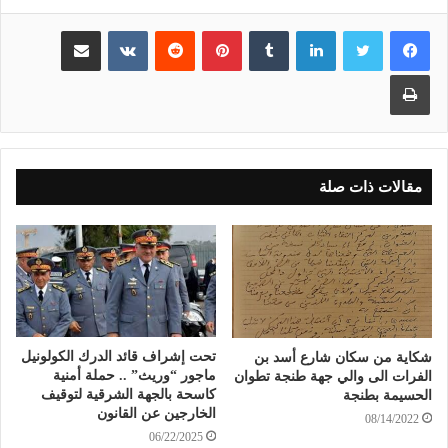
لينكدإن
بينتيريست
مشاركة عبر البريد
طباعة
مقالات ذات صلة
تحت إشراف قائد الدرك الكولونيل
شكاية من سكان شارع أسد بن
ماجور “وريث” .. حملة أمنية
الفرات الى والي جهة طنجة تطوان
كاسحة بالجهة الشرقية لتوقيف
الحسيمة بطنجة
الخارجين عن القانون
08/14/2022
06/22/2025